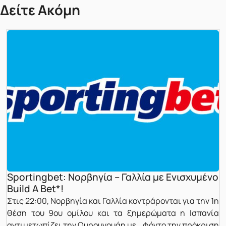
Δείτε Ακόμη
Sportingbet: Νορβηγία – Γαλλία με Ενισχυμένο
Build A Bet*!
Στις 22:00, Νορβηγία και Γαλλία κοντράρονται για την 1η
θέση του 9ου ομίλου και τα ξημερώματα η Ισπανία
αντιμετωπίζει την Ουρουγουάη με… φόντο την πρόκριση