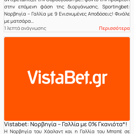
στην επόμενη φάση της διοργάνωσης. Sportingbet:
Νορβηγία – Γαλλία με 9 Ενισχυμένες Αποδόσεις! Φινάλε
με ματσάρα…
1 λεπτά ανάγνωσης
Περισσότερα
Vistabet: Νορβηγία – Γαλλία με 0% Γκανιότα*!
Η Νορβηγία του Χάαλαντ και η Γαλλία του Μπαπέ σε