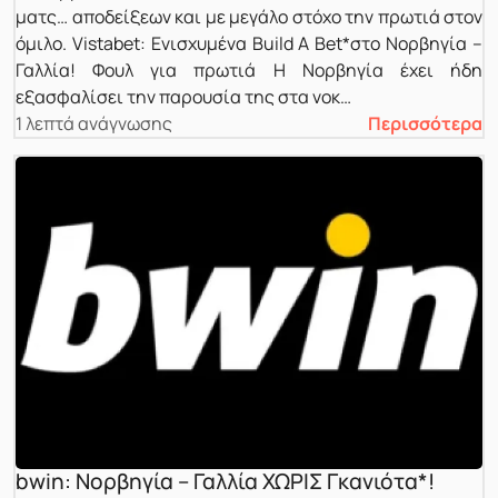
ματς… αποδείξεων και με μεγάλο στόχο την πρωτιά στον
όμιλο. Vistabet: Ενισχυμένα Build A Bet*στο Νορβηγία –
Γαλλία! Φουλ για πρωτιά Η Νορβηγία έχει ήδη
εξασφαλίσει την παρουσία της στα νοκ…
1 λεπτά ανάγνωσης
Περισσότερα
bwin: Νορβηγία – Γαλλία ΧΩΡΙΣ Γκανιότα*!