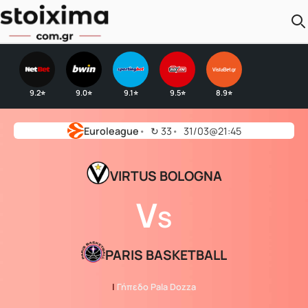
Skip to main content
9.2
9.0
9.1
9.5
8.9
⭐
⭐
⭐
⭐
⭐
Euroleague
↻
33
31/03@21:45
VIRTUS BOLOGNA
V
S
PARIS BASKETBALL
|
Γήπεδο Pala Dozza