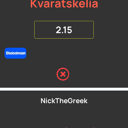
Kvaratskelia
2.15
NickTheGreek