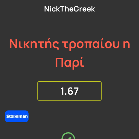
NickTheGreek
Νικητής τροπαίου η
Παρί
1.67