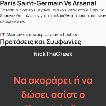
Paris Saint-Germain Vs Arsenal
Έφτασε η ώρα του μεγάλου τελικού, στον οποίο Παρί και
Άρσεναλ θα παλέψουν για το πολυπόθητο τρόπαιο και έναν
ιστορικό τίτλο.
Τι βλέπουν και που συμφωνούν οι tipsters
Προτάσεις και Συμφωνίες
NickTheGreek
Να σκοράρει ή να
δώσει ασίστ ο