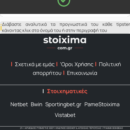
Διάβαστε αναλυτικά τα προγνωστικά του κάθε tipster
κάνοντας κλικ στο όνομά του ή στην περιγραφή του
Σχετικά με εμάς
‘Οροι Χρήσης
Πολιτική
απορρήτου
Επικοινωνία
Στοιχηματικές
Netbet
Bwin
Sportingbet.gr
PameStoixima
Vistabet
21+ | ΑΡΜΟΔΙΟΣ ΡΥΘΜΙΣΤΗΣ ΕΕΕΠ | ΚΙΝΔΥΝΟΣ ΕΘΙΣΜΟΥ & ΑΠΩΛΕΙΑΣ ΠΕΡΙΟΥΣΙΑΣ | ΓΡΑΜΜΗ ΒΟΗΘΕΙΑΣ