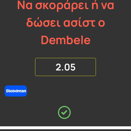
Να σκοράρει ή να
δώσει ασίστ ο
Dembele
2.05