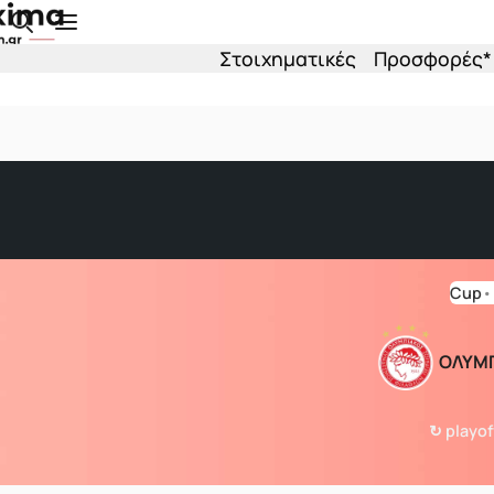
Skip to main content
Στοιχηματικές
Προσφορές*
Cup
ΟΛΥΜΠ
↻ playof