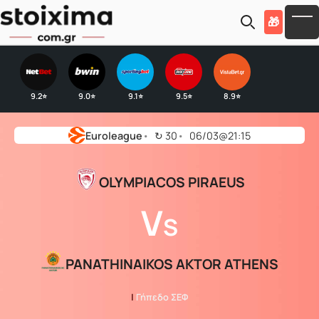
Skip to main content
🎁
To
9.2
9.0
9.1
9.5
8.9
⭐
⭐
⭐
⭐
⭐
Euroleague
↻
30
06/03@21:15
OLYMPIACOS PIRAEUS
V
S
PANATHINAIKOS AKTOR ATHENS
|
Γήπεδο ΣΕΦ