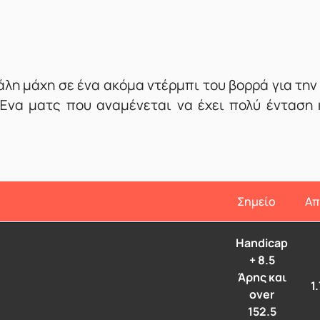
λη μάχη σε ένα ακόμα ντέρμπι του βορρά για την 
 Ένα ματς που αναμένεται να έχει πολύ ένταση
Σημείο
Απ
Handicap
+ 8.5
Άρης και
1
over
152.5