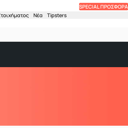
SPECIAL ΠΡΟΣΦΟΡΑ
Στοιχήματος
Νέα
Tipsters