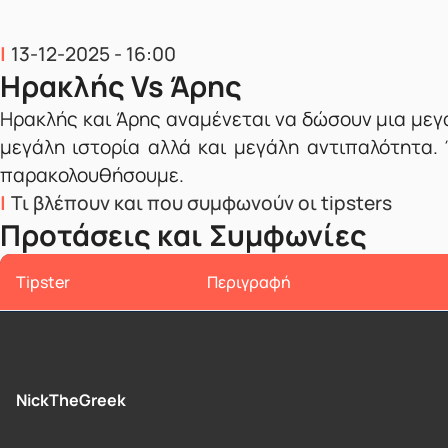
13-12-2025 - 16:00
Ηρακλής Vs Άρης
Ηρακλής και Άρης αναμένεται να δώσουν μια μεγά
μεγάλη ιστορία αλλά και μεγάλη αντιπαλότητα.
παρακολουθήσουμε.
Τι βλέπουν και που συμφωνούν οι tipsters
Προτάσεις και Συμφωνίες
Tipster
Περιγραφή
NickTheGreek