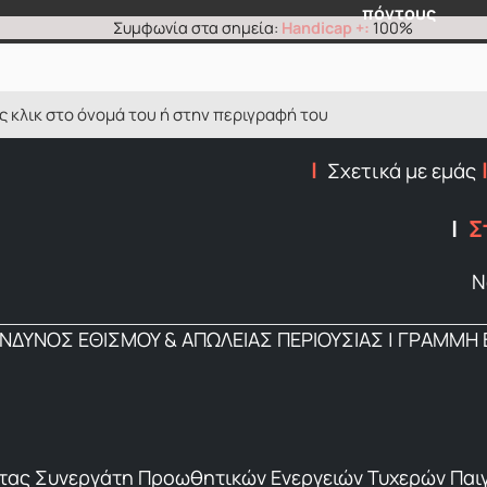
πόντους
Handicap +:
100%
ς κλικ στο όνομά του ή στην περιγραφή του
Σχετικά με εμάς
Σ
N
ΙΝΔΥΝΟΣ ΕΘΙΣΜΟΥ & ΑΠΩΛΕΙΑΣ ΠΕΡΙΟΥΣΙΑΣ | ΓΡΑΜΜΗ Β
τητας Συνεργάτη Προωθητικών Ενεργειών Τυχερών Παιγ