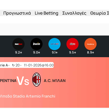
Προγνωστικά
Live Betting
Συναλλαγές
Θεωρία 
9.2
9.0
9.1
9.5
8.9
⭐
⭐
⭐
⭐
⭐
rie A
↻
20
11-01-2026@16:00
V
S
ΡΕΝΤΊΝΑ
A.C. ΜΊΛΑΝ
ήπεδο Stadio Artemio Franchi