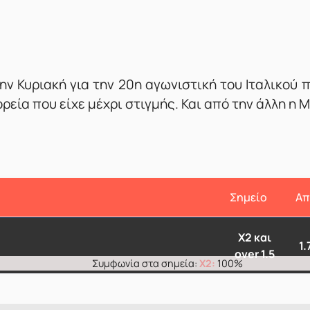
ν Κυριακή για την 20η αγωνιστική του Ιταλικού 
ία που είχε μέχρι στιγμής. Και από την άλλη η Μί
Σημείο
Απ
X2 και
1.
over 1.5
X2:
100%