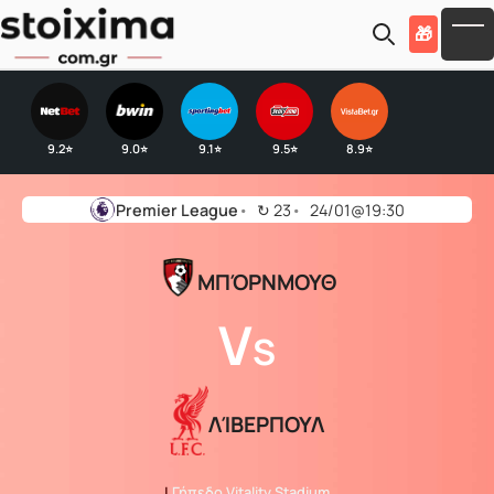
Skip to main content
🎁
To
9.2
9.0
9.1
9.5
8.9
⭐
⭐
⭐
⭐
⭐
Premier League
↻
23
24/01@19:30
ΜΠΌΡΝΜΟΥΘ
V
S
ΛΊΒΕΡΠΟΥΛ
|
Γήπεδο Vitality Stadium