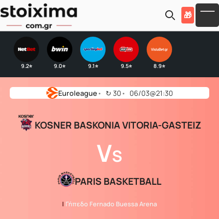
Skip to main content
🎁
To
9.2
9.0
9.1
9.5
8.9
⭐
⭐
⭐
⭐
⭐
Euroleague
↻
30
06/03@21:30
KOSNER BASKONIA VITORIA-GASTEIZ
V
S
PARIS BASKETBALL
|
Γήπεδο Fernado Buessa Arena