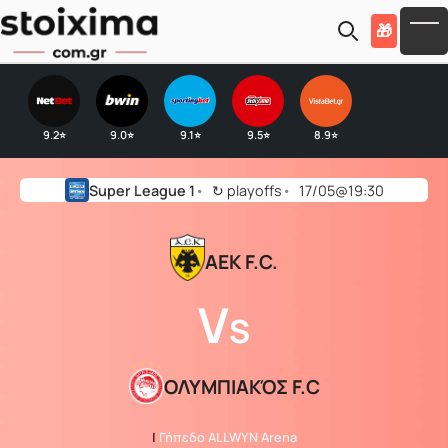
Skip to main content
🎁
To
9.2
9.0
9.1
9.5
8.9
⭐
⭐
⭐
⭐
⭐
Super League 1
↻
playoffs
17/05@19:30
ΑΕΚ F.C.
V
S
ΟΛΥΜΠΙΑΚΌΣ F.C
|
Γήπεδο ALLWYN Arena