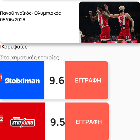
Friday 05/06
Παναθηναϊκός- Ολυμπιακός
05/06/2026
Κορυφαίες
Στοιχηματικές εταιρίες
9.6
1
ΕΓΓΡΑΦΗ
9.5
2
ΕΓΓΡΑΦΗ