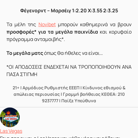
Φέγενορντ – Μαρσέιγ 1:2.20 X:3.55 2:3.25
Τα μέλη της
Novibet
μπορούν καθημερινά να βρουν
προσφορές* για τα μεγάλα παιχνίδια
και κορυφαίο
πρόγραμμα ανταμοιβής*.
Το μεγάλα ματς
όπως θα ήθελες να είναι…
*ΟΙ ΑΠΟΔΟΣΕΙΣ ΕΝΔΕΧΕΤΑΙ ΝΑ ΤΡΟΠΟΠΟΙΗΘΟΥΝ ΑΝΑ
ΠΑΣΑ ΣΤΙΓΜΗ
21+ | Αρμόδιος Ρυθμιστής ΕΕΕΠ | Κίνδυνος εθισμού &
απώλειας περιουσίας | Γραμμή βοήθειας ΚΕΘΕΑ: 210
9237777 | Παίξε Υπεύθυνα
Δημοσιεύτηκε από
Las Vegas