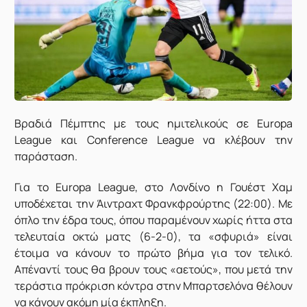
Βραδιά Πέμπτης με τους ημιτελικούς σε Europa
League και Conference League να κλέβουν την
παράσταση.
Για το Europa League, στο Λονδίνο η Γουέστ Χαμ
υποδέχεται την Άιντραχτ Φρανκφρούρτης (22:00). Με
όπλο την έδρα τους, όπου παραμένουν χωρίς ήττα στα
τελευταία οκτώ ματς (6-2-0), τα «σφυριά» είναι
έτοιμα να κάνουν το πρώτο βήμα για τον τελικό.
Απέναντί τους θα βρουν τους «αετούς», που μετά την
τεράστια πρόκριση κόντρα στην Μπαρτσελόνα θέλουν
να κάνουν ακόμη μία έκπληξη.