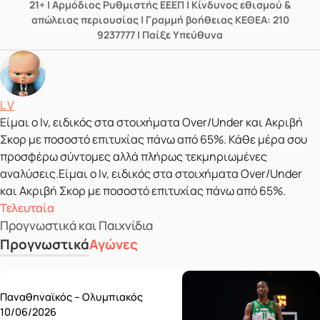
21+ | Αρμόδιος Ρυθμιστής ΕΕΕΠ | Κίνδυνος εθισμού &
απώλειας περιουσίας | Γραμμή βοήθειας ΚΕΘΕΑ: 210
9237777 | Παίξε Υπεύθυνα
Δημοσιεύτηκε από
L V
Είμαι ο lv, ειδικός στα στοιχήματα Over/Under και Ακριβή
Σκορ με ποσοστό επιτυχίας πάνω από 65%. Κάθε μέρα σου
προσφέρω σύντομες αλλά πλήρως τεκμηριωμένες
αναλύσεις.Είμαι ο lv, ειδικός στα στοιχήματα Over/Under
και Ακριβή Σκορ με ποσοστό επιτυχίας πάνω από 65%.
Τελευταία
Προγνωστικά και Παιχνίδια
Προγνωστικά
Αγώνες
Wednesday 10/06
Παναθηναϊκός – Ολυμπιακός
10/06/2026