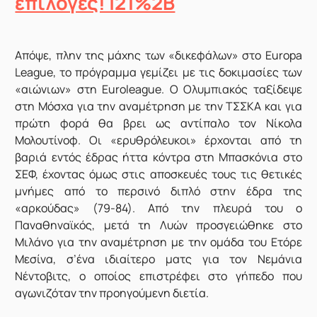
επιλογές! |21%2B
Απόψε, πλην της μάχης των «δικεφάλων» στο Europa
League, το πρόγραμμα γεμίζει με τις δοκιμασίες των
«αιώνιων» στη Euroleague. Ο Ολυμπιακός ταξίδεψε
στη Μόσχα για την αναμέτρηση με την ΤΣΣΚΑ και για
πρώτη φορά θα βρει ως αντίπαλο τον Νίκολα
Μολουτίνοφ. Οι «ερυθρόλευκοι» έρχονται από τη
βαριά εντός έδρας ήττα κόντρα στη Μπασκόνια στο
ΣΕΦ, έχοντας όμως στις αποσκευές τους τις θετικές
μνήμες από το περσινό διπλό στην έδρα της
«αρκούδας» (79-84). Από την πλευρά του ο
Παναθηναϊκός, μετά τη Λυών προσγειώθηκε στο
Μιλάνο για την αναμέτρηση με την ομάδα του Ετόρε
Μεσίνα, σ’ένα ιδιαίτερο ματς για τον Νεμάνια
Νέντοβιτς, ο οποίος επιστρέφει στο γήπεδο που
αγωνιζόταν την προηγούμενη διετία.