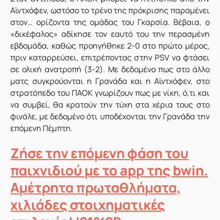
Αϊντχόφεν, ωστόσο το τρένο της πρόκρισης παραμένει
στον… ορίζοντα της ομάδας του Γκαρσία. Βέβαια, ο
«δικέφαλος» αδίκησε τον εαυτό του την περασμένη
εβδομάδα, καθώς προηγήθηκε 2-0 στο πρώτο μέρος,
πριν καταρρεύσει, επιτρέποντας στην PSV να φτάσει
σε ολική ανατροπή (3-2). Με δεδομένο πως στο άλλο
ματς συγκρούονται η Γρανάδα και η Αϊντχόφεν, στο
στρατόπεδο του ΠΑΟΚ γνωρίζουν πως με νίκη, ό,τι και
να συμβεί, θα κρατούν την τύχη στα χέρια τους στο
φινάλε, με δεδομένο ότι υποδέχονται την Γρανάδα την
επόμενη Πέμπτη.
Ζήσε την επόμενη φάση του
παιχνιδιού με το app της bwin.
Αμέτρητα πρωταθλήματα,
χιλιάδες στοιχηματικές