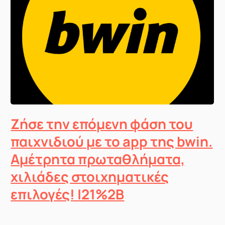
Ζήσε την επόμενη φάση του
παιχνιδιού με το app της bwin.
Αμέτρητα πρωταθλήματα,
χιλιάδες στοιχηματικές
επιλογές! |21%2B