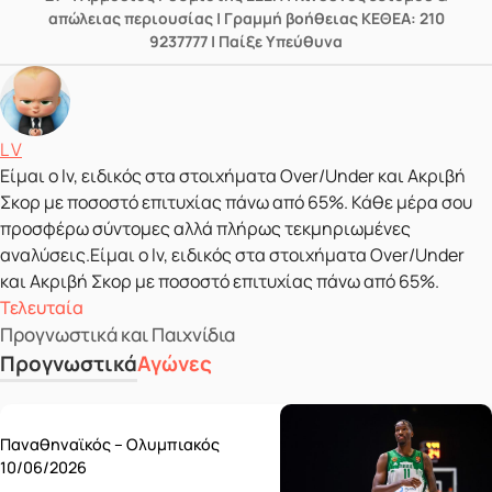
απώλειας περιουσίας | Γραμμή βοήθειας ΚΕΘΕΑ: 210
9237777 | Παίξε Υπεύθυνα
Δημοσιεύτηκε από
L V
Είμαι ο lv, ειδικός στα στοιχήματα Over/Under και Ακριβή
Σκορ με ποσοστό επιτυχίας πάνω από 65%. Κάθε μέρα σου
προσφέρω σύντομες αλλά πλήρως τεκμηριωμένες
αναλύσεις.Είμαι ο lv, ειδικός στα στοιχήματα Over/Under
και Ακριβή Σκορ με ποσοστό επιτυχίας πάνω από 65%.
Τελευταία
Προγνωστικά και Παιχνίδια
Προγνωστικά
Αγώνες
Wednesday 10/06
Παναθηναϊκός – Ολυμπιακός
10/06/2026