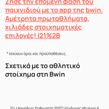
Ζήσε την επόμενη φάση του
παιχνιδιού με το app της bwin.
Αμέτρητα πρωταθλήματα,
χιλιάδες στοιχηματικές
επιλογές! |21%2B
* Ισχύουν όροι και προϋποθέσεις.
Σχετικά με το αθλητικό
στοίχημα στη Bwin
21+ | Αρμόδιος Ρυθμιστής ΕΕΕΠ | Κίνδυνος εθισμού &