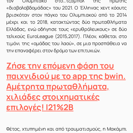
τον Ολυμπιακό στο…τζάμπολ της πρώτης
«διαβολοβδομάδας» του 2021. Ο Έλληνας χεντ κόουτς
βρισκόταν στον πάγκο του Ολυμπιακού από το 2014
μέχρι και το 2018, κατακτώντας δύο πρωταθλήματα
Ελλάδας, ενώ οδήγησε τους «ερυθρόλευκους» σε δύο
τελικούς EuroLeague (2015,2017). Πλέον, κάθεται στο
τιμόνι της «ομάδας του λαού», σε μια προσπάθεια να
την επαναφέρει στον δρόμο των επιτυχιών.
Ζήσε την επόμενη φάση του
παιχνιδιού με το app της bwin.
Αμέτρητα πρωταθλήματα,
χιλιάδες στοιχηματικές
επιλογές! |21%2B
Φέτος, χτυπημένη και από τραυματισμούς, η Μακάμπι