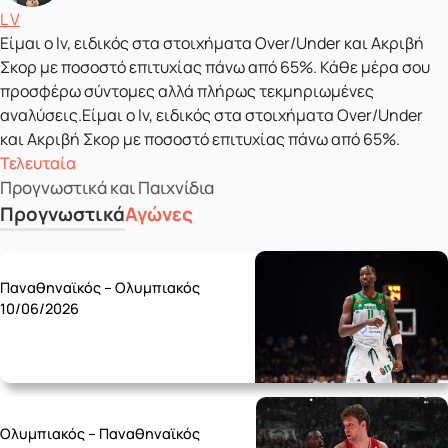
Δημοσιεύτηκε από
L V
Είμαι ο lv, ειδικός στα στοιχήματα Over/Under και Ακριβή
Σκορ με ποσοστό επιτυχίας πάνω από 65%. Κάθε μέρα σου
προσφέρω σύντομες αλλά πλήρως τεκμηριωμένες
αναλύσεις.Είμαι ο lv, ειδικός στα στοιχήματα Over/Under
και Ακριβή Σκορ με ποσοστό επιτυχίας πάνω από 65%.
Τελευταία
Προγνωστικά και Παιχνίδια
Προγνωστικά
Αγώνες
Wednesday 10/06
Παναθηναϊκός – Ολυμπιακός
10/06/2026
Monday 08/06
Ολυμπιακός – Παναθηναϊκός