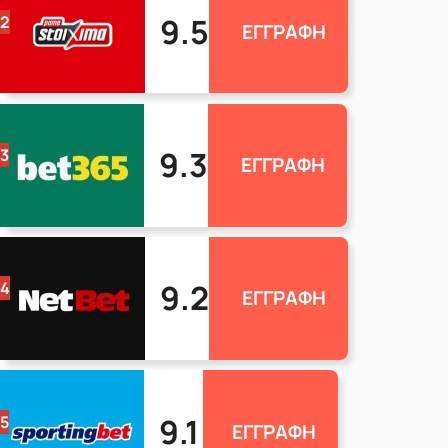
9.5
2
ΕΓΓΡΑΦΗ
9.3
3
ΕΓΓΡΑΦΗ
9.2
4
ΕΓΓΡΑΦΗ
9.1
5
ΕΓΓΡΑΦΗ