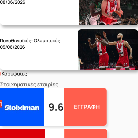
08/06/2026
Friday 05/06
Παναθηναϊκός- Ολυμπιακός
05/06/2026
Κορυφαίες
Στοιχηματικές εταιρίες
9.6
1
ΕΓΓΡΑΦΗ