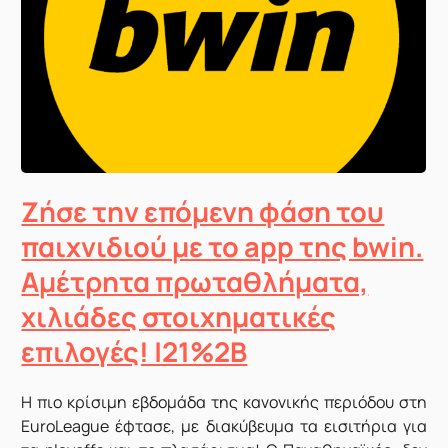
Ζήσε την επόμενη φάση του
παιχνιδιού με το app της bwin.
Αμέτρητα πρωταθλήματα,
χιλιάδες στοιχηματικές
επιλογές! |21%2B
Η πιο κρίσιμη εβδομάδα της κανονικής περιόδου στη
EuroLeague έφτασε, με διακύβευμα τα εισιτήρια για