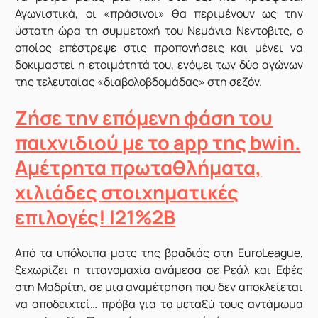
Αγωνιστικά, οι «πράσινοι» θα περιμένουν ως την
ύστατη ώρα τη συμμετοχή του Νεμάνια Νεντοβιτς, ο
οποίος επέστρεψε στις προπονήσεις και μένει να
δοκιμαστεί η ετοιμότητά του, ενόψει των δύο αγώνων
της τελευταίας «διαβολοβδομάδας» στη σεζόν.
Ζήσε την επόμενη φάση του
παιχνιδιού με το app της bwin.
Αμέτρητα πρωταθλήματα,
χιλιάδες στοιχηματικές
επιλογές! |21%2B
Από τα υπόλοιπα ματς της βραδιάς στη EuroLeague,
ξεχωρίζει η τιτανομαχία ανάμεσα σε Ρεάλ και Εφές
στη Μαδρίτη, σε μια αναμέτρηση που δεν αποκλείεται
να αποδειχτεί… πρόβα για το μεταξύ τους αντάμωμα