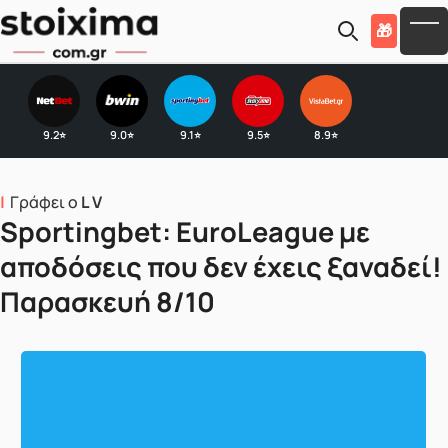
Skip to main content
🎁
To
9.2
9.0
9.1
9.5
8.9
⭐
⭐
⭐
⭐
⭐
Γράφει ο
L V
Sportingbet: EuroLeague με
αποδόσεις που δεν έχεις ξαναδεί!
Παρασκευή 8/10