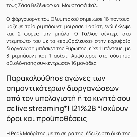
τους Σάσα Βεζένκοφ και Μουσταφά Φαλ.
Ο φόργουορντ του Ολυμπιακού σημείωσε 16 πόντους,
μάζεψε τρία ριμπάουντ, μοίρασε 1 ασίστ, ενώ έκλεψε
και 2 φορές την μπάλα. Ο Γάλλος σέντερ, στο
ντεμπούτο του με τα «ερυθρόλευκα» στην κορυφαία
διοργάνωση μπάσκετ της Ευρώπης, είχε 11 πόντους, με
3 ριμπάουντ και 1 ασίστ. Αμφότεροι στο σύστημα
αξιολόγησης συγκέντρωσαν 16 μονάδες.
Παρακολούθησε αγώνες των
σημαντικότερων διοργανώσεων
από τον υπολογιστή ή το κινητό σου
σε live streaming*! |21%2B *Ισχύουν
όροι και προϋποθέσεις
Η Ρεάλ Μαδρίτης, με τη σειρά της, έδειξε στη δική της