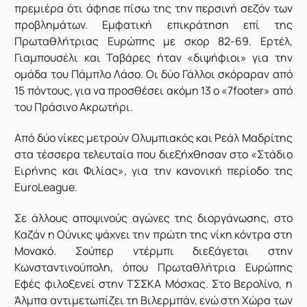
πρεμιέρα ότι άφησε πίσω της την περσινή σεζόν των
προβλημάτων. Εμφατική επικράτηση επί της
Πρωταθλήτριας Ευρώπης με σκορ 82-69. Ερτέλ,
Γιαμπουσέλι και Ταβάρες ήταν «διψήφιοι» για την
ομάδα του Πάμπλο Λάσο. Οι δύο Γάλλοι σκόραραν από
15 πόντους, για να προσθέσει ακόμη 13 ο «7footer» από
του Πράσινο Ακρωτήρι.
Από δύο νίκες μετρούν Ολυμπιακός και Ρεάλ Μαδρίτης
στα τέσσερα τελευταία που διεξήχθησαν στο «Στάδιο
Ειρήνης και Φιλίας», για την κανονική περίοδο της
EuroLeague.
Σε άλλους αποψινούς αγώνες της διοργάνωσης, στο
Καζάν η Ούνικς ψάχνει την πρώτη της νίκη κόντρα στη
Μονακό. Σούπερ ντέρμπι διεξάγεται στην
Κωνσταντινούπολη, όπου Πρωταθλήτρια Ευρώπης
Εφές φιλοξενεί στην ΤΣΣΚΑ Μόσχας. Στο Βερολίνο, η
Άλμπα αντιμετωπίζει τη Βιλερμπάν, ενώ στη Χώρα των