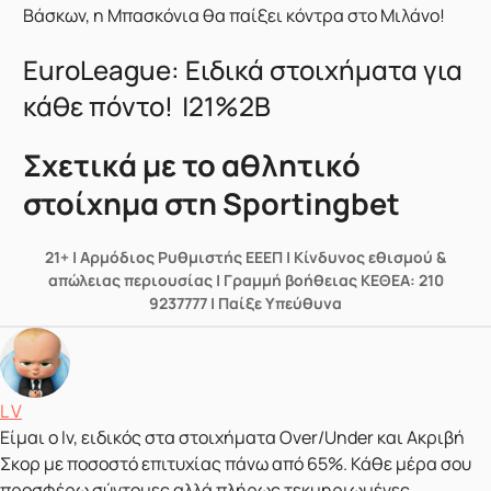
Βάσκων, η Μπασκόνια θα παίξει κόντρα στο Μιλάνο!
EuroLeague: Ειδικά στοιχήματα για
κάθε πόντο! |21%2B
Σχετικά με το αθλητικό
στοίχημα στη Sportingbet
21+ | Αρμόδιος Ρυθμιστής ΕΕΕΠ | Κίνδυνος εθισμού &
απώλειας περιουσίας | Γραμμή βοήθειας ΚΕΘΕΑ: 210
9237777 | Παίξε Υπεύθυνα
Δημοσιεύτηκε από
L V
Είμαι ο lv, ειδικός στα στοιχήματα Over/Under και Ακριβή
Σκορ με ποσοστό επιτυχίας πάνω από 65%. Κάθε μέρα σου
προσφέρω σύντομες αλλά πλήρως τεκμηριωμένες