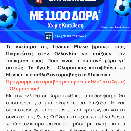
Το κλείσιμο της League Phase βρίσκει τους
Πειραιώτες στην Ολλανδία να παίζουν την
πρόκρισή τους. Ποια είναι η αυριανή μέρα γι’
αυτούς; Το Άγιαξ – Ολυμπιακός καταφθάνει με
Mission κι έπαθλο* ανταμοιβής στη Stoiximan!
Πρόγραμμα ανταμοιβής με super έπαθλο* στο Άγιαξ
– Ολυμπιακός!
Με την Ελλάδα σε βαρύ πένθος, το ποδόσφαιρο θα
αποτελέσει για μία ακόμη φορά διέξοδο. Ή και
διαπίστωση γύρω από την ψυχρή προσέγγιση για τη
συνέχεια της ζωής. Ο Ολυμπιακός επιχειρεί να δώσει
χαρά στον κόσμο του και να τιμήσει με τον τρόπο του
τους συνανθρώπους που έφυγαν τις τελευταίες