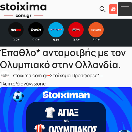
Skip to main content
🎁
To
9.2
9.0
9.1
9.5
8.9
⭐
⭐
⭐
⭐
⭐
Έπαθλο* ανταμοιβής με τον
Ολυμπιακό στην Ολλανδία.
Δημοσιεύτηκε σε
stoixima.com.gr
Στοίχημα Προσφορές*
Δημοσιεύτηκε από
1 λεπτό/ά ανάγνωσης