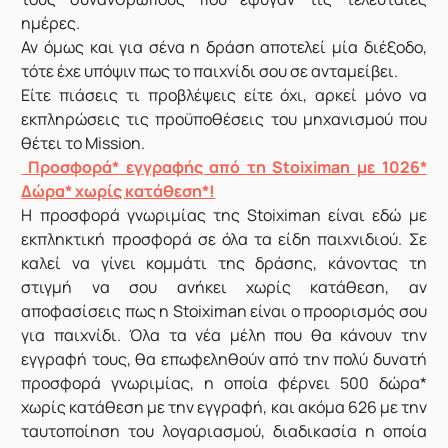
ημέρες.
Αν όμως και για σένα η δράση αποτελεί μία διέξοδο,
τότε έχε υπόψιν πως το παιχνίδι σου σε ανταμείβει.
Είτε πιάσεις τι προβλέψεις είτε όχι, αρκεί μόνο να
εκπληρώσεις τις προϋποθέσεις του μηχανισμού που
θέτει το Mission.
Προσφορά* εγγραφής από τη Stoiximan με 1026*
Δώρα* χωρίς κατάθεση*!
Η προσφορά γνωριμίας της Stoiximan είναι εδώ με
εκπληκτική προσφορά σε όλα τα είδη παιχνιδιού. Σε
καλεί να γίνει κομμάτι της δράσης, κάνοντας τη
στιγμή να σου ανήκει χωρίς κατάθεση, αν
αποφασίσεις πως η Stoiximan είναι ο προορισμός σου
για παιχνίδι. Όλα τα νέα μέλη που θα κάνουν την
εγγραφή τους, θα επωφεληθούν από την πολύ δυνατή
προσφορά γνωριμίας, η οποία φέρνει 500 δώρα*
χωρίς κατάθεση με την εγγραφή, και ακόμα 626 με την
ταυτοποίηση του λογαριασμού, διαδικασία η οποία