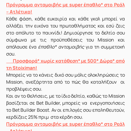
Πρόγραμμα ανταμοιβής με super έπαθλο* στο Ρεάλ
– Ατλέτικο!
Κάθε φάση, κάθε ευκαιρία και κάθε γκολ μπορεί να
αλλάξει την εικόνα του πρωταθλήματος και εσύ ζεις
στο απόλυτο το παιχνίδι! Δημιούργησε το δελτίο σου
σύμφωνα με τις προϋποθέσεις του Mission και
απόλαυσε ένα
έπαθλο* ανταμοιβής
για τη συμμετοχή
σου.
Προσφορά* χωρίς κατάθεση* με 500* Δώρα* από
τη Stoiximan!
Μπορείς να το κάνεις δικό σου μόλις ολοκληρώσεις το
Mission, ανεξάρτητα από το πώς θα καταλήξουν οι
προβλέψεις σου.
Και αν το θελήσεις, με το ίδιο δελτίο, καθώς το Mission
βασίζεται σε Bet Builder, μπορείς να ενεργοποιήσεις
το Bet Builder Boost. Αν οι επιλογές σου επαληθευτούν,
κερδίζεις 25% πριμ στα κέρδη σου.
Πρόγραμμα ανταμοιβής με super έπαθλο* στο Ρεάλ
– Ατλέτικο!