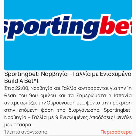
Sportingbet: Νορβηγία – Γαλλία με Ενισχυμένο
Build A Bet*!
Στις 22:00, Νορβηγία και Γαλλία κοντράρονται για την 1η
θέση του 9ου ομίλου και τα ξημερώματα η Ισπανία
αντιμετωπίζει την Ουρουγουάη με… φόντο την πρόκριση
στην επόμενη φάση της διοργάνωσης. Sportingbet:
Νορβηγία – Γαλλία με 9 Ενισχυμένες Αποδόσεις! Φινάλε
με ματσάρα…
1 λεπτά ανάγνωσης
Περισσότερα