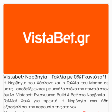
Vistabet: Νορβηγία – Γαλλία με 0% Γκανιότα*!
Η Νορβηγία του Χάαλαντ και η Γαλλία του Μπαπέ σε
ματς… αποδείξεων και με μεγάλο στόχο την πρωτιά στον
όμιλο. Vistabet: Ενισχυμένα Build A Bet*στο Νορβηγία –
Γαλλία! Φουλ για πρωτιά Η Νορβηγία έχει ήδη
εξασφαλίσει την παρουσία της στα νοκ…