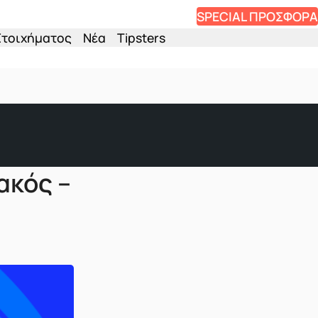
SPECIAL ΠΡΟΣΦΟΡΑ
Στοιχήματος
Νέα
Tipsters
ακός –