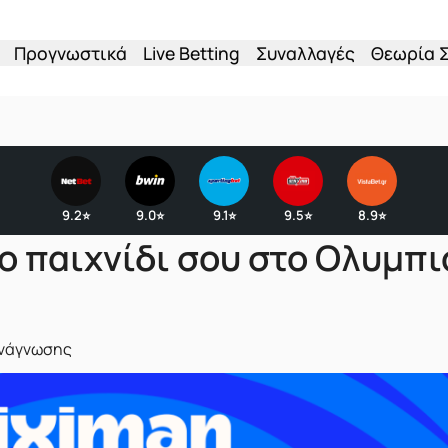
Προγνωστικά
Live Betting
Συναλλαγές
Θεωρία 
9.2
9.0
9.1
9.5
8.9
⭐
⭐
⭐
⭐
⭐
ο παιχνίδι σου στο Ολυμπι
ανάγνωσης