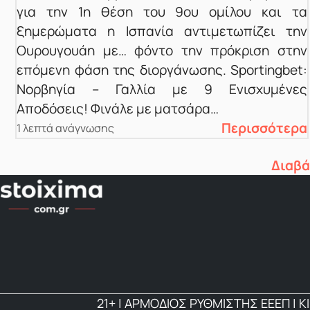
για την 1η θέση του 9ου ομίλου και τα
ξημερώματα η Ισπανία αντιμετωπίζει την
Ουρουγουάη με… φόντο την πρόκριση στην
επόμενη φάση της διοργάνωσης. Sportingbet:
Νορβηγία – Γαλλία με 9 Ενισχυμένες
Αποδόσεις! Φινάλε με ματσάρα…
Περισσότερα
1 λεπτά ανάγνωσης
Διαβά
21+ | ΑΡΜΟΔΙΟΣ ΡΥΘΜΙΣΤΗΣ ΕΕΕΠ | Κ