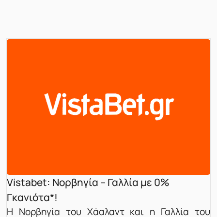
Vistabet: Νορβηγία – Γαλλία με 0%
Γκανιότα*!
Η Νορβηγία του Χάαλαντ και η Γαλλία του