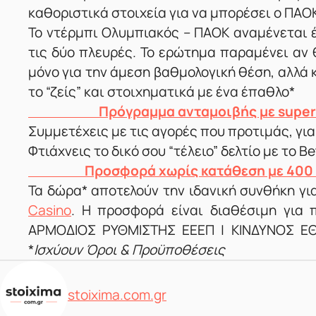
καθοριστικά στοιχεία για να μπορέσει ο ΠΑΟ
Το ντέρμπι Ολυμπιακός – ΠΑΟΚ αναμένεται έ
τις δύο πλευρές. Το ερώτημα παραμένει αν θ
μόνο για την άμεση βαθμολογική θέση, αλλά
το “ζείς” και στοιχηματικά με ένα έπαθλο*
Πρόγραμμα ανταμοιβής με super
Συμμετέχεις με τις αγορές που προτιμάς, για
Φτιάχνεις το δικό σου “τέλειο” δελτίο με το 
Προσφορά χωρίς κατάθεση με 400 
Τα δώρα* αποτελούν την ιδανική συνθήκη γι
Casino
. Η προσφορά είναι διαθέσιμη για 
ΑΡΜΟΔΙΟΣ ΡΥΘΜΙΣΤΗΣ ΕΕΕΠ | ΚΙΝΔΥΝΟΣ ΕΘ
*
Ισχύουν Όροι & Προϋποθέσεις
Δημοσιεύτηκε από
stoixima.com.gr