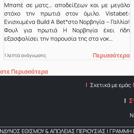
Μπαπέ σε ματς… αποδείξεων και με μεγάλο
στόχο την πρωτιά στον όμιλο. Vistabet:
Ενισχυμένα Build A Bet*στο Νορβηγία – Γαλλία!
Φουλ για πρωτιά Η Νορβηγία έχει ήδη
εξασφαλίσει την παρουσία της στα νοκ…
Περισσότερα
1 λεπτά ανάγνωσης
στε Περισσότερα
Σχετικά με εμάς
Σ
N
ΙΝΔΥΝΟΣ ΕΘΙΣΜΟΥ & ΑΠΩΛΕΙΑΣ ΠΕΡΙΟΥΣΙΑΣ | ΓΡΑΜΜΗ Β