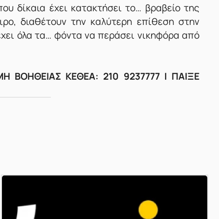
ου δίκαια έχει κατακτήσει το… βραβείο της
ρο, διαθέτουν την καλύτερη επίθεση στην
χει όλα τα… φόντα να περάσει νικηφόρα από
Η ΒΟΗΘΕΙΑΣ ΚΕΘΕΑ: 210 9237777 | ΠΑΙΞΕ