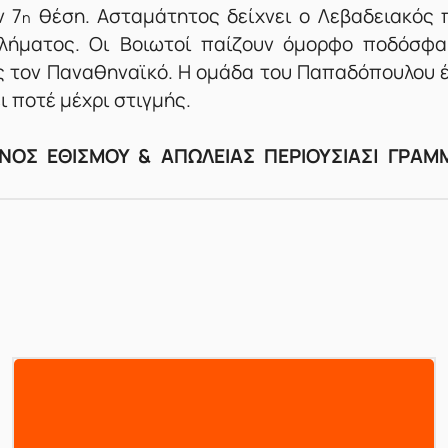
ν 7
θέση. Ασταμάτητος δείχνει ο Λεβαδειακός π
η
λήματος. Οι Βοιωτοί παίζουν όμορφο ποδόσφαι
ας τον Παναθηναϊκό. Η ομάδα του Παπαδόπουλου έ
ει ποτέ μέχρι στιγμής.
ΥΝΟΣ ΕΘΙΣΜΟΥ & ΑΠΩΛΕΙΑΣ ΠΕΡΙΟΥΣΙΑΣ| ΓΡΑΜΜ