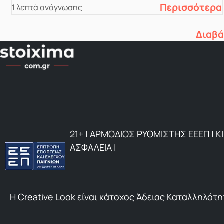
Περισσότερα
1 λεπτά ανάγνωσης
Διαβά
21+ | ΑΡΜΟΔΙΟΣ ΡΥΘΜΙΣΤΗΣ ΕΕΕΠ | Κ
ΑΣΦΑΛΕΙΑ |
Η Creative Look είναι κάτοχος Άδειας Καταλληλό