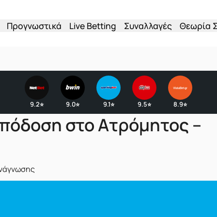
Προγνωστικά
Live Betting
Συναλλαγές
Θεωρία 
9.2
9.0
9.1
9.5
8.9
⭐
⭐
⭐
⭐
⭐
Απόδοση στο Ατρόμητος –
ανάγνωσης