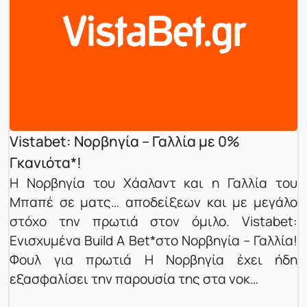
Vistabet: Νορβηγία – Γαλλία με 0%
Γκανιότα*!
Η Νορβηγία του Χάαλαντ και η Γαλλία του
Μπαπέ σε ματς… αποδείξεων και με μεγάλο
στόχο την πρωτιά στον όμιλο. Vistabet:
Ενισχυμένα Build A Bet*στο Νορβηγία – Γαλλία!
Φουλ για πρωτιά Η Νορβηγία έχει ήδη
εξασφαλίσει την παρουσία της στα νοκ…