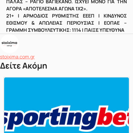
ΠΑΛΑΣ – ΡΑΓΙΟ ΒΑΓΙΕΚΑΝΟ. ΙΣΧΥΕΙ ΜΟΝΟ ΓΙΑ ΤΗΝ
ΑΓΟΡΑ «ΑΠΟΤΕΛΕΣΜΑ ΑΓΩΝΑ 1Χ2».
21+ | ΑΡΜΟΔΙΟΣ ΡΥΘΜΙΣΤΗΣ ΕΕΕΠ | ΚΙΝΔΥΝΟΣ
ΕΘΙΣΜΟΥ & ΑΠΩΛΕΙΑΣ ΠΕΡΙΟΥΣΙΑΣ | ΕΟΠΑΕ –
ΓΡΑΜΜΗ ΣΥΜΒΟΥΛΕΥΤΙΚΗΣ: 1114 | ΠΑΙΞΕ ΥΠΕΥΘΥΝΑ
Δημοσιεύτηκε από
stoixima.com.gr
Δείτε Ακόμη