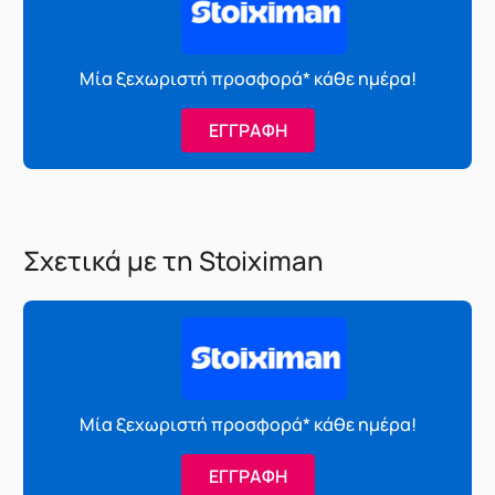
Μία ξεχωριστή προσφορά* κάθε ημέρα!
ΕΓΓΡΑΦΗ
Σχετικά με τη Stoiximan
Μία ξεχωριστή προσφορά* κάθε ημέρα!
ΕΓΓΡΑΦΗ