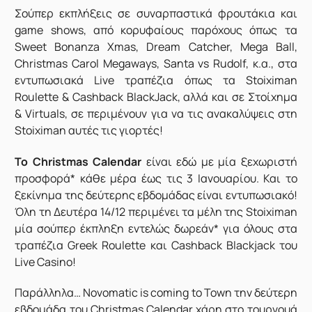
Σούπερ εκπλήξεις σε συναρπαστικά φρουτάκια και
game shows, από κορυφαίους παρόχους όπως τα
Sweet Bonanza Xmas, Dream Catcher, Mega Ball,
Christmas Carol Megaways, Santa vs Rudolf, κ.α., στα
εντυπωσιακά Live τραπέζια όπως τα Stoiximan
Roulette & Cashback BlackJack, αλλά και σε Στοίχημα
& Virtuals, σε περιμένουν για να τις ανακαλύψεις στη
Stoiximan αυτές τις γιορτές!
Το Christmas Calendar
είναι εδώ με μία ξεχωριστή
προσφορά* κάθε μέρα έως τις 3 Ιανουαρίου. Και το
ξεκίνημα της δεύτερης εβδομάδας είναι εντυπωσιακό!
Όλη τη Δευτέρα 14/12 περιμένει τα μέλη της Stoiximan
μία σούπερ έκπληξη εντελώς δωρεάν* για όλους στα
τραπέζια Greek Roulette και Cashback Blackjack του
Live Casino!
Παράλληλα… Novomatic is coming to Town την δεύτερη
εβδομάδα του Christmas Calendar χάρη στο τουρνουά