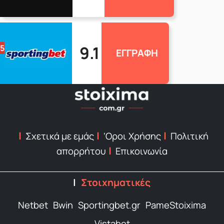
9.1
5
ΕΓΓΡΑΦΗ
Σχετικά με εμάς
‘Οροι Χρήσης
Πολιτική
απορρήτου
Επικοινωνία
Στοιχηματικές
Netbet
Bwin
Sportingbet.gr
PameStoixima
Vistabet