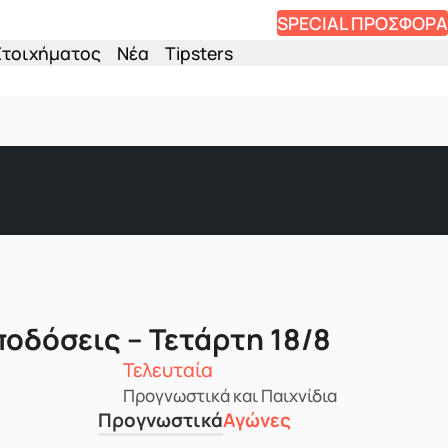
SPECIAL ΠΡΟΣΦΟΡΑ
Στοιχήματος
Νέα
Tipsters
οδόσεις – Τετάρτη 18/8
Τελευταία
Προγνωστικά και Παιχνίδια
Προγνωστικά
Αγώνες