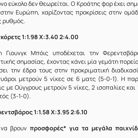
όνο εύκολο δεν θεωρείται. Ο Κροάτης φορ έχει ση
 στην Ευρώπη, χαρίζοντας προκρίσεις στην ομάδ
ς ρυθμός.
όρετς 1:1.98 X:3.40 2:4.00
η Γιουνγκ Μπόις υποδέχεται την Φερεντσβάρο
τικής σημασίας, έχοντας κάνει μία γεμάτη πορεί
σει την έδρα τους στην προκριματική διαδικασί
γυάροι μετρούν 5 νίκες σε 6 ματς (5-0-1). Η πα
ς με Ούγγρους μετρούν 5 νίκες, 2 ισοπαλίες και 
ός (3-1-0).
εντσβάρος 1:1.58 X:3.95 2:6.10
 να βρουν
προσφορές* για τα μεγάλα παιχνίδ