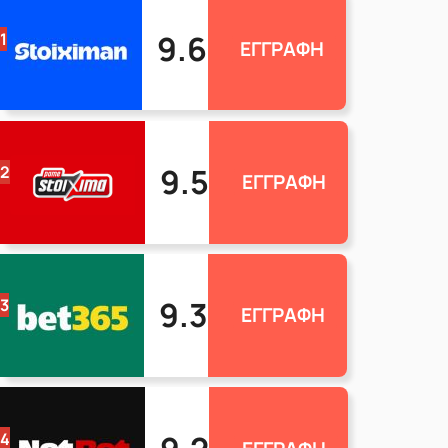
9.6
1
ΕΓΓΡΑΦΗ
9.5
2
ΕΓΓΡΑΦΗ
9.3
3
ΕΓΓΡΑΦΗ
4