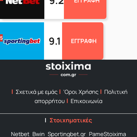
9.2
ΕΓΓΡΑΦΗ
9.1
5
ΕΓΓΡΑΦΗ
Σχετικά με εμάς
‘Οροι Χρήσης
Πολιτική
απορρήτου
Επικοινωνία
Στοιχηματικές
Netbet
Bwin
Sportingbet.gr
PameStoixima