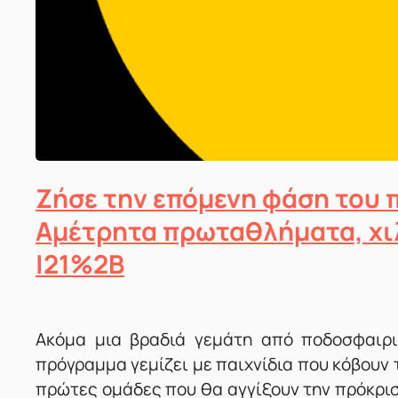
Ζήσε την επόμενη φάση του π
Αμέτρητα πρωταθλήματα, χιλ
|21%2B
Α
κόμα μια βραδιά γεμάτη από ποδοσφαιρι
πρόγραμμα γεμίζει με παιχνίδια που κόβουν 
πρώτες ομάδες που θα αγγίξουν την πρόκρισ