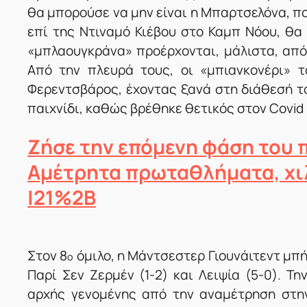
θα μπορούσε να μην είναι η Μπαρτσελόνα, π
επί της Ντιναμό Κιέβου στο Καμπ Νόου, θα 
«μπλαουγκράνα» προέρχονται, μάλιστα, από 
Από την πλευρά τους, οι «μπιανκονέρι» 
Φερεντσβάρος, έχοντας ξανά στη διάθεσή τ
παιχνίδι, καθώς βρέθηκε θετικός στον Covid 
Ζήσε την επόμενη φάση του π
Αμέτρητα πρωταθλήματα, χιλ
|21%2B
Στον 8
όμιλο, η Μάντσεστερ Γιουνάιτεντ μπή
ο
Παρί Σεν Ζερμέν (1-2) και Λειψία (5-0). Τ
αρχής γενομένης από την αναμέτρηση στην