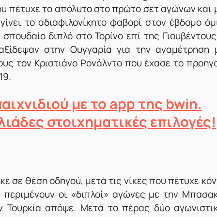
ου πέτυχε το απόλυτο στο πρώτο σετ αγώνων και μ
γίνει το αδιαφιλονίκητο φαβορί στον έβδομο όμι
σπουδαίο διπλό στο Τορίνο επί της Γιουβέντους 
ταξίδεψαν στην Ουγγαρία για την αναμέτρηση 
ους τον Κριστιάνο Ρονάλντο που έχασε το προηγ
19.
αιχνιδιού με το app της bwin.
ιάδες στοιχηματικές επιλογές!
κε σε θέση οδηγού, μετά τις νίκες που πέτυχε κό
ην περιμένουν οι «διπλοί» αγώνες με την Μπασακ
 Τουρκία απόψε. Μετά το πέρας δύο αγωνιστικ