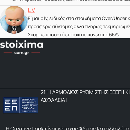
Δημοσιεύτηκε από
L V
Είμαι ο lv, ειδικός στα στοιχήματα Over/Under
προσφέρω σύντομες αλλά πλήρως τεκμηριωμένες
Σκορ με ποσοστό επιτυχίας πάνω από 65%.
21+ | ΑΡΜΟΔΙΟΣ ΡΥΘΜΙΣΤΗΣ ΕΕΕΠ | Κ
ΑΣΦΑΛΕΙΑ |
Η Creative Look είναι κάτοχος Άδειας Καταλληλό