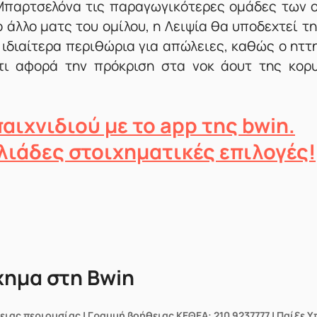
 Μπαρτσελόνα τις παραγωγικότερες ομάδες των ο
 άλλο ματς του ομίλου, η Λειψία θα υποδεχτεί τη
ν ιδιαίτερα περιθώρια για απώλειες, καθώς ο ηττ
,τι αφορά την πρόκριση στα νοκ άουτ της κορ
αιχνιδιού με το app της bwin.
ιάδες στοιχηματικές επιλογές!
χημα στη Bwin
ειας περιουσίας | Γραμμή βοήθειας ΚΕΘΕΑ: 210 9237777 | Παίξε 