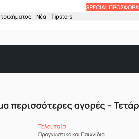
SPECIAL ΠΡΟΣΦΟΡΑ
Στοιχήματος
Νέα
Tipsters
μα περισσότερες αγορές – Τετά
Τελευταία
Προγνωστικά και Παιχνίδια