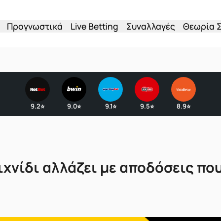
Προγνωστικά
Live Betting
Συναλλαγές
Θεωρία 
9.2
9.0
9.1
9.5
8.9
⭐
⭐
⭐
⭐
⭐
ιχνίδι αλλάζει με αποδόσεις που