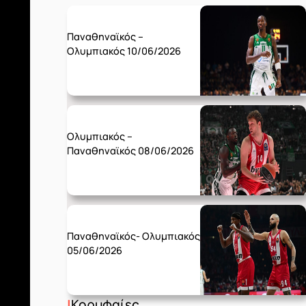
Wednesday 10/06
Παναθηναϊκός –
Ολυμπιακός 10/06/2026
Monday 08/06
Ολυμπιακός –
Παναθηναϊκός 08/06/2026
Friday 05/06
Παναθηναϊκός- Ολυμπιακός
05/06/2026
Κορυφαίες