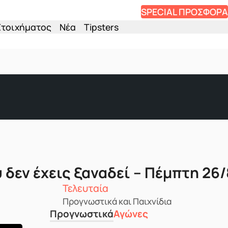
SPECIAL ΠΡΟΣΦΟΡΑ
Στοιχήματος
Νέα
Tipsters
 δεν έχεις ξαναδεί – Πέμπτη 26/
Τελευταία
Προγνωστικά και Παιχνίδια
Προγνωστικά
Αγώνες