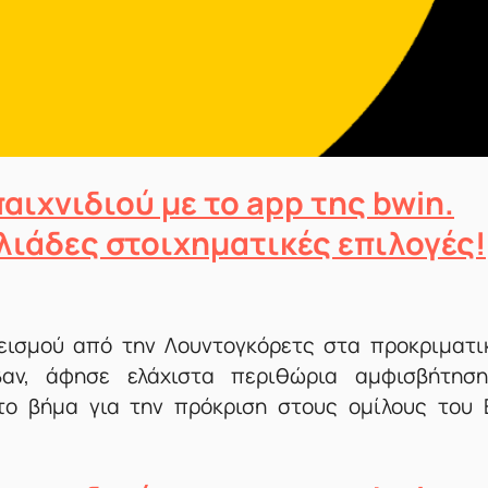
αιχνιδιού με το app της bwin.
ιάδες στοιχηματικές επιλογές!
εισμού από την Λουντογκόρετς στα προκριματι
αν, άφησε ελάχιστα περιθώρια αμφισβήτησ
το βήμα για την πρόκριση στους ομίλους του 