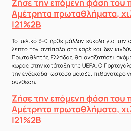
Ζήσε την επόμενη φάση του π
Αμέτρητα πρωταθλήματα, χιλ
|21%2B
Το τελικό 3-0 ήρθε μάλλον εύκολα για την
λεπτό τον αντίπαλο στα καρέ και δεν κινδύ
Πρωταθλητής Ελλάδας θα αναζητήσει ακόμα μ
χώρας στην κατάταξη της UEFA. Ο Πορτογάλο
την ενδεκάδα, ωστόσο μοιάζει πιθανότερο ν
σύνθεση.
Ζήσε την επόμενη φάση του π
Αμέτρητα πρωταθλήματα, χιλ
|21%2B