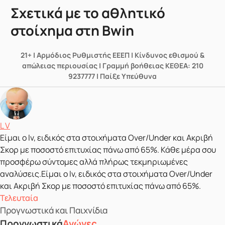
Σχετικά με το αθλητικό
στοίχημα στη Bwin
21+ | Αρμόδιος Ρυθμιστής ΕΕΕΠ | Κίνδυνος εθισμού &
απώλειας περιουσίας | Γραμμή βοήθειας ΚΕΘΕΑ: 210
9237777 | Παίξε Υπεύθυνα
Δημοσιεύτηκε από
L V
Είμαι ο lv, ειδικός στα στοιχήματα Over/Under και Ακριβή
Σκορ με ποσοστό επιτυχίας πάνω από 65%. Κάθε μέρα σου
προσφέρω σύντομες αλλά πλήρως τεκμηριωμένες
αναλύσεις.Είμαι ο lv, ειδικός στα στοιχήματα Over/Under
και Ακριβή Σκορ με ποσοστό επιτυχίας πάνω από 65%.
Τελευταία
Προγνωστικά και Παιχνίδια
Προγνωστικά
Αγώνες