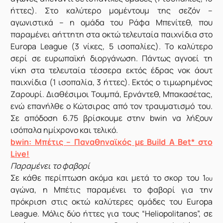
ήττες). Στο καλύτερο μομέντουμ της σεζόν –
αγωνιστικά – η ομάδα του Ράφα Μπενίτεθ, που
παραμένει αήττητη στα οκτώ τελευταία παιχνίδια στο
Europa League (3 νίκες, 5 ισοπαλίες). Το καλύτερο
σερί σε ευρωπαϊκή διοργάνωση. Πάντως αγνοεί τη
νίκη στα τελευταία τέσσερα εκτός έδρας νοκ άουτ
παιχνίδια (1 ισοπαλία, 3 ήττες). Εκτός ο τιμωρημένος
Ζαρουρί. Διαθέσιμοι Τουμπά, Ερνάντεθ, Μπακασέτας,
ενώ επανήλθε ο Κώτσιρας από τον τραυματισμό του.
Σε απόδοση 6.75 βρίσκουμε στην bwin να λήξουν
ισόπαλα ημίχρονο και τελικό.
bwin: Μπέτις – Παναθηναϊκός με Build A Bet* στο
Live!
Παραμένει το φαβορί
Σε κάθε περίπτωση ακόμα και μετά το σκορ του 1
ου
αγώνα, η Μπέτις παραμένει το φαβορί για την
πρόκριση στις οκτώ καλύτερες ομάδες του Europa
League. Μόλις δύο ήττες για τους “Heliopolitanos”, σε