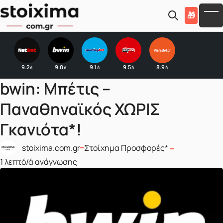
Skip to main content
🎁
To
9.2
9.0
9.1
9.5
8.9
⭐
⭐
⭐
⭐
⭐
bwin: Μπέτις –
Παναθηναϊκός ΧΩΡΙΣ
Γκανιότα*!
Δημοσιεύτηκε σε
stoixima.com.gr
Στοίχημα Προσφορές*
Δημοσιεύτηκε από
1 λεπτό/ά ανάγνωσης