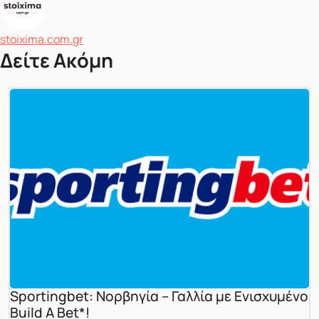
Δημοσιεύτηκε από
stoixima.com.gr
Δείτε Ακόμη
Sportingbet: Νορβηγία – Γαλλία με Ενισχυμένο
Build A Bet*!