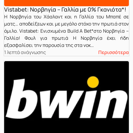
Vistabet: Νορβηγία – Γαλλία με 0% Γκανιότα*!
Η Νορβηγία του Χάαλαντ και η Γαλλία του Μπαπέ σε
ματς… αποδείξεων και με μεγάλο στόχο την πρωτιά στον
όμιλο. Vistabet: Ενισχυμένα Build A Bet*στο Νορβηγία –
Γαλλία! Φουλ για πρωτιά Η Νορβηγία έχει ήδη
εξασφαλίσει την παρουσία της στα νοκ…
1 λεπτά ανάγνωσης
Περισσότερα