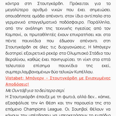
κόντρα στη Στουτγκάρδη. Πρόκειται για το
μεγαλύτερο αριθμό νικών που έχει σημειώσει
οποιαδήποτε ομάδα απέναντι στον ίδιο αντίπαλο στο
γερμανικό επαγγελματικό ποδόσφαιρο. Παράλληλα,
από την ανάληψη της τεχνικής ηγεσίας από τον
Κομπανί, οι πρωταθλητές έχουν επικρατήσει και στα
πέντε παιχνίδια που έδωσαν απέναντι στη
Στουτγκάρδη σε όλες τις διοργανώσεις. Η Μπάγερν
διατηρεί εξαιρετικό ρεκόρ στο Ολυμπιακό Στάδιο του
Βερολίνου, καθώς έχει πανηγυρίσει τη νίκη στα επτά
τελευταία επίσημα παιχνίδια της εκεί,
συμπεριλαμβανομένων δύο τελικών Κυπέλλου.
Vistabet: Μπάγερν – Στουτγκάρδη με Ενισχυμένες
Αποδόσεις!
Με Ουντάβ για το δεύτερο σερί
Η Στουτγκάρδη έπαιξε με τη φωτιά, αλλά δεν… κάηκε,
εξασφάλισε την 4η θέση και την παρουσία της στο
επόμενο Champions League. Oι Σουηβοί θέλουν να
κάνουν την υπέρβασημ να υπερκεράσουν το εμπόδιο