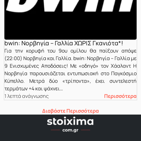
bwin: Νορβηγία – Γαλλία ΧΩΡΙΣ Γκανιότα*!
Για την κορυφή του 9ου ομίλου θα παίξουν απόψε
(22:00) Νορβηγία και Γαλλία. bwin: Νορβηγία – Γαλλία με
9 Ενισχυμένες Αποδόσεις! Με «οδηγό» τον Χάαλαντ Η
Νορβηγία παρουσιάζεται εντυπωσιακή στο Παγκόσμιο
Κύπελλο. Μετρά δύο «τρίποντα», έχει συντελεστή
τερμάτων +4 και ψάχνει…
1 λεπτά ανάγνωσης
Περισσότερα
Διαβάστε Περισσότερα