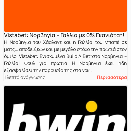
Vistabet: Νορβηγία – Γαλλία με 0% Γκανιότα*!
Η Νορβηγία του Χάαλαντ και η Γαλλία του Μπαπέ σε
ματς… αποδείξεων και με μεγάλο στόχο την πρωτιά στον
όμιλο. Vistabet: Ενισχυμένα Build A Bet*στο Νορβηγία –
Γαλλία! Φουλ για πρωτιά Η Νορβηγία έχει ήδη
εξασφαλίσει την παρουσία της στα νοκ…
1 λεπτά ανάγνωσης
Περισσότερα