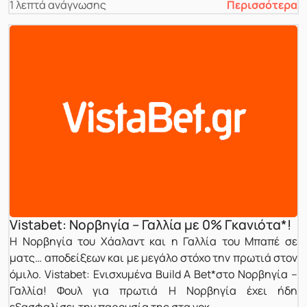
1 λεπτά ανάγνωσης
Περισσότερα
Vistabet: Νορβηγία – Γαλλία με 0% Γκανιότα*!
Η Νορβηγία του Χάαλαντ και η Γαλλία του Μπαπέ σε
ματς… αποδείξεων και με μεγάλο στόχο την πρωτιά στον
όμιλο. Vistabet: Ενισχυμένα Build A Bet*στο Νορβηγία –
Γαλλία! Φουλ για πρωτιά Η Νορβηγία έχει ήδη