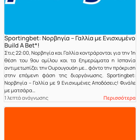
Sportingbet: Νορβηγία – Γαλλία με Ενισχυμένο
Build A Bet*!
Στις 22:00, Νορβηγία και Γαλλία κοντράρονται για την 1η
θέση του 9ου ομίλου και τα ξημερώματα η Ισπανία
αντιμετωπίζει την Ουρουγουάη με… φόντο την πρόκριση
στην επόμενη φάση της διοργάνωσης. Sportingbet:
Νορβηγία – Γαλλία με 9 Ενισχυμένες Αποδόσεις! Φινάλε
με ματσάρα…
1 λεπτά ανάγνωσης
Περισσότερα