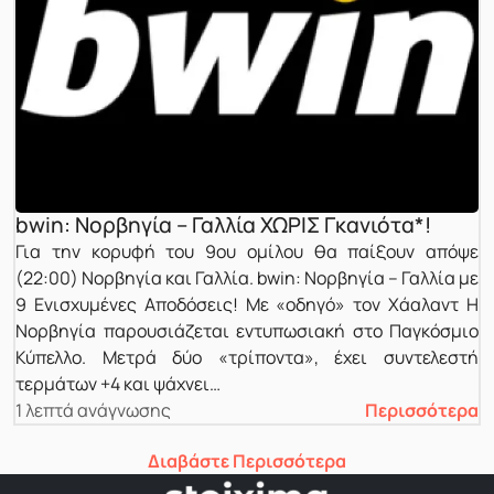
bwin: Νορβηγία – Γαλλία ΧΩΡΙΣ Γκανιότα*!
Για την κορυφή του 9ου ομίλου θα παίξουν απόψε
(22:00) Νορβηγία και Γαλλία. bwin: Νορβηγία – Γαλλία με
9 Ενισχυμένες Αποδόσεις! Με «οδηγό» τον Χάαλαντ Η
Νορβηγία παρουσιάζεται εντυπωσιακή στο Παγκόσμιο
Κύπελλο. Μετρά δύο «τρίποντα», έχει συντελεστή
τερμάτων +4 και ψάχνει…
1 λεπτά ανάγνωσης
Περισσότερα
Διαβάστε Περισσότερα