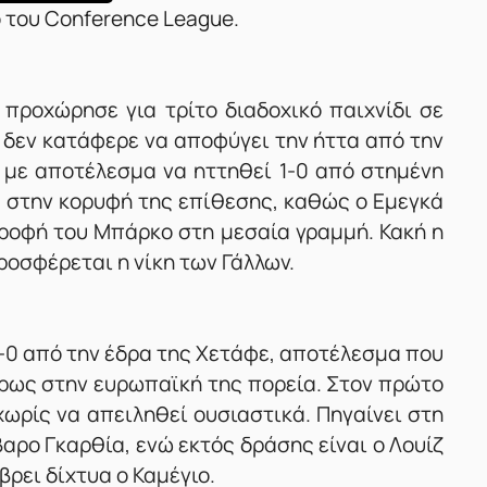
ό του Conference League.
προχώρησε για τρίτο διαδοχικό παιχνίδι σε
, δεν κατάφερε να αποφύγει την ήττα από την
, με αποτέλεσμα να ηττηθεί 1-0 από στημένη
α στην κορυφή της επίθεσης, καθώς ο Εμεγκά
τροφή του Μπάρκο στη μεσαία γραμμή. Κακή η
ροσφέρεται η νίκη των Γάλλων.
-0 από την έδρα της Χετάφε, αποτέλεσμα που
ρως στην ευρωπαϊκή της πορεία. Στον πρώτο
χωρίς να απειληθεί ουσιαστικά. Πηγαίνει στη
βαρο Γκαρθία, ενώ εκτός δράσης είναι ο Λουίζ
βρει δίχτυα ο Καμέγιο.