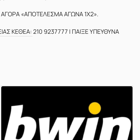
Ν ΑΓΟΡΑ «ΑΠΟΤΕΛΕΣΜΑ ΑΓΩΝΑ 1Χ2».
ΙΑΣ ΚΕΘΕΑ: 210 9237777 | ΠΑΙΞΕ ΥΠΕΥΘΥΝΑ