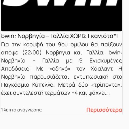
bwin: Νορβηγία – Γαλλία ΧΩΡΙΣ Γκανιότα*!
Για την κορυφή του 9ου ομίλου θα παίξουν
απόψε (22:00) Νορβηγία και Γαλλία. bwin:
Νορβηγία – Γαλλία με 9 Ενισχυμένες
Αποδόσεις! Με «οδηγό» τον Χάαλαντ Η
Νορβηγία παρουσιάζεται εντυπωσιακή στο
Παγκόσμιο Κύπελλο. Μετρά δύο «τρίποντα»,
έχει συντελεστή τερμάτων +4 και ψάχνει…
Περισσότερα
1 λεπτά ανάγνωσης