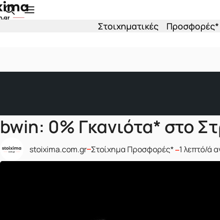
Skip to main content
Στοιχηματικές
Προσφορές*
bwin: 0% Γκανιότα* στο Σ
Δημοσιεύτηκε σε
stoixima.com.gr
Στοίχημα Προσφορές*
1 λεπτό/ά 
Δημοσιεύτηκε από