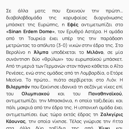
Σε άλλα ματς που ξεκινούν την πρώτη…
διαβολοβδομάδα της κορυφαίας διοργάνωσης
μπάσκετ της Ευρώπης, η
Εφές
αντιμετωπίζει στο
«Sinan Erdem Dome»
, τον Ερυθρό Αστέρα. Η ομάδα
από τη Τουρκία έχει υπέρ της την παράδοση
μετρώντας το απόλυτο (3-0) νικών στην έδρα της. Στο
Βερολίνο η
Άλμπα
υποδέχεται το
Μιλάνο
, σε μία
συνάντηση δύο «θρύλων» του ευρωπαϊκού μπάσκετ.
Από τη μεριά των Γερμανών στον πάγκο κάθεται ο Αΐτο
Ρενέσες, ενώ στης ομάδας από τη Λομβαρδία, ο Ετόρε
Μεσίνα. Το πρώτο… πιάτο σερβίρεται στο Λιόν. Η
Βιλερμπάν
που ξεκίνησε ιδανικά τη σεζόν με νίκες επί
του
Ολυμπιακού
και του
Παναθηναϊκού
,
αντιμετωπίζει την Μπασκόνια, η οποία ταξιδεύει και
πάλι μακριά από την έδρα της. Η ισπανική ομάδα έχει
αντιμετωπίσει έως τώρα εκτός έδρας τη
Ζαλκγίρις
Κάουνας
, την οποία νίκησε. Τέλος γνώρισε την ήττα
στα άλλα δύο ταξίδια της από
Χίμκι
και