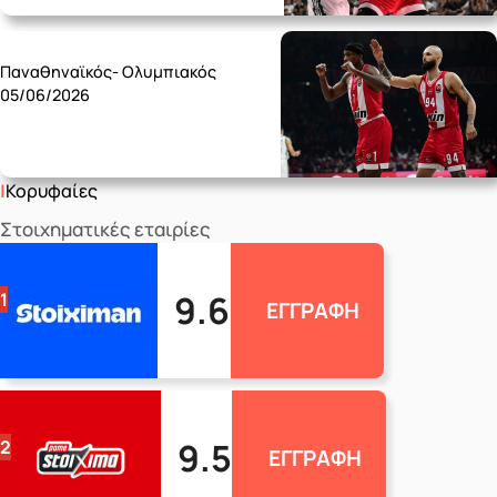
Friday 05/06
Παναθηναϊκός- Ολυμπιακός
05/06/2026
Κορυφαίες
Στοιχηματικές εταιρίες
9.6
1
ΕΓΓΡΑΦΗ
9.5
2
ΕΓΓΡΑΦΗ