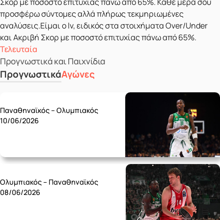
Σκορ με ποσοστό επιτυχίας πάνω από 65%. Κάθε μέρα σου
προσφέρω σύντομες αλλά πλήρως τεκμηριωμένες
αναλύσεις.Είμαι ο lv, ειδικός στα στοιχήματα Over/Under
και Ακριβή Σκορ με ποσοστό επιτυχίας πάνω από 65%.
Τελευταία
Προγνωστικά και Παιχνίδια
Προγνωστικά
Αγώνες
Wednesday 10/06
Παναθηναϊκός – Ολυμπιακός
10/06/2026
Monday 08/06
Ολυμπιακός – Παναθηναϊκός
08/06/2026