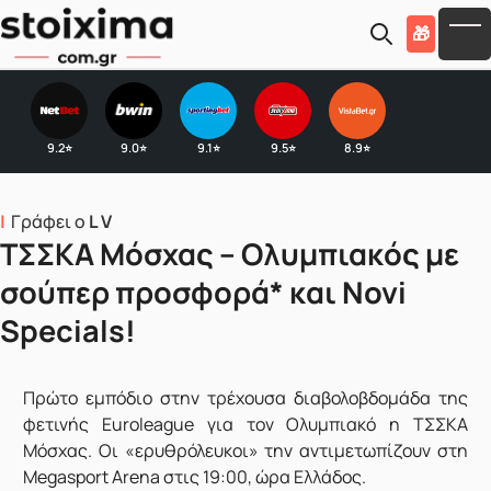
Skip to main content
🎁
To
9.2
9.0
9.1
9.5
8.9
⭐
⭐
⭐
⭐
⭐
Γράφει ο
L V
ΤΣΣΚΑ Μόσχας – Ολυμπιακός με
σούπερ προσφορά* και Novi
Specials!
Π
ρώτο εμπόδιο στην τρέχουσα διαβολοβδομάδα της
φετινής Euroleague για τον Ολυμπιακό η ΤΣΣΚΑ
Μόσχας. Οι «ερυθρόλευκοι» την αντιμετωπίζουν στη
Megasport Arena στις 19:00, ώρα Ελλάδος.