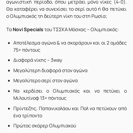
αγωνιστική περίοδο, όπου μετράει μόνο νίκες (4-0).
Θα καταφέρει να συνεχίσει το σερί αυτό ή θα πετύχει
ο Ολυμπιακός τη δεύτερη νίκη του στη Ρωσία;
Τα
Novi Specials
του ΤΣΣΚΑ Μόσχας – Ολυμπιακός:
Αποτέλεσμα αγώνα & να σκοράρουν και οι 2 ομάδες
75+ πόντους
Διαφορά νίκης – 3way
Μεγαλύτερη διαφορά στον αγώνα
Μεγαλύτερο σερί στον αγώνα
Να κερδίσει ο Ολυμπιακός και να πετύχει ο
Μιλουτίνοφ 13+ πόντους
Πρίντεζης, Παπανικολάου και Πολ να πετύχουν από
ένα τρίποντο
Πρώτος σκόρερ Ολυμπιακού