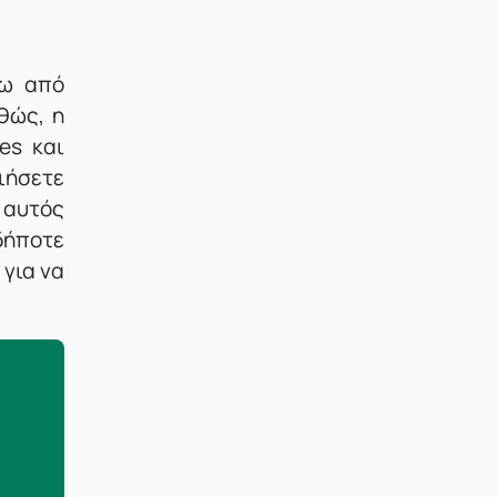
νω από
θώς, η
es και
ιήσετε
 αυτός
δήποτε
 για να