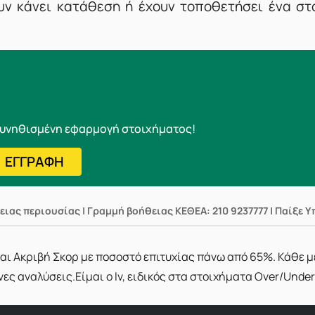
υν κάνει κατάθεση ή έχουν τοποθετήσει ένα στ
 συνηθισμένη εφαρμογή στοιχήματος!
ΕΓΓΡΑΦΗ
ειας περιουσίας | Γραμμή βοήθειας ΚΕΘΕΑ: 210 9237777 | Παίξε 
 και Ακριβή Σκορ με ποσοστό επιτυχίας πάνω από 65%. Κάθε 
 αναλύσεις.Είμαι ο lv, ειδικός στα στοιχήματα Over/Under