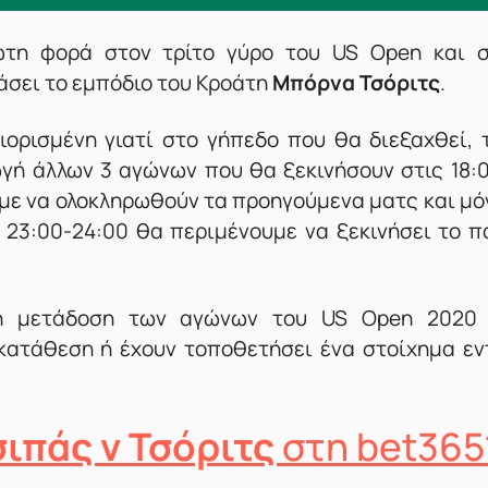
ώτη φορά στον τρίτο γύρο του US Open και 
άσει το εμπόδιο του Κροάτη
Μπόρνα Τσόριτς
.
ορισμένη γιατί στο γήπεδο που θα διεξαχθεί, τ
ωγή άλλων 3 αγώνων που θα ξεκινήσουν στις 18:
με να ολοκληρωθούν τα προηγούμενα ματς και μόν
23:00-24:00 θα περιμένουμε να ξεκινήσει το πα
ή μετάδοση των αγώνων του US Open 2020
κατάθεση ή έχουν τοποθετήσει ένα στοίχημα εν
σιπάς v Τσόριτς
στη bet365