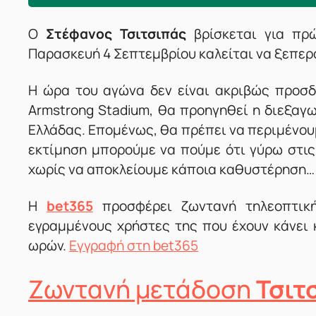
Ο
Στέφανος Τσιτσιπάς
βρίσκεται για πρ
Παρασκευή 4 Σεπτεμβρίου καλείται να ξεπερ
Η ώρα του αγώνα δεν είναι ακριβώς προσδι
Armstrong Stadium, θα προηγηθεί η διεξαγ
Ελλάδας. Επομένως, θα πρέπει να περιμένου
εκτίμηση μπορούμε να πούμε ότι γύρω στις 
χωρίς να αποκλείουμε κάποια καθυστέρηση…
Η
bet365
προσφέρει ζωντανή τηλεοπτικ
εγραμμένους χρήστες της που έχουν κάνει 
ωρών.
Εγγραφή στη bet365
Ζωντανή μετάδοση
Τσιτ