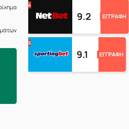
4
οίχημα
9.2
ΕΓΓΡΑΦΗ
ημάτων
5
9.1
ΕΓΓΡΑΦΗ