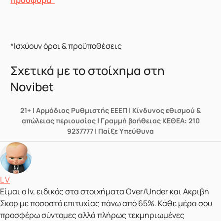
προσφορά*
*Ισχύουν όροι & προϋποθέσεις
Σχετικά με το στοίχημα στη
Novibet
21+ | Αρμόδιος Ρυθμιστής ΕΕΕΠ | Κίνδυνος εθισμού &
απώλειας περιουσίας | Γραμμή βοήθειας ΚΕΘΕΑ: 210
9237777 | Παίξε Υπεύθυνα
Δημοσιεύτηκε από
L V
Είμαι ο lv, ειδικός στα στοιχήματα Over/Under και Ακριβή
Σκορ με ποσοστό επιτυχίας πάνω από 65%. Κάθε μέρα σου
προσφέρω σύντομες αλλά πλήρως τεκμηριωμένες