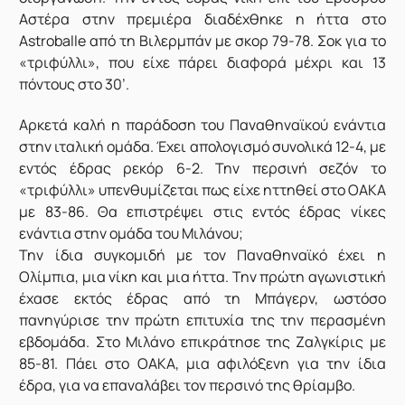
Αστέρα στην πρεμιέρα διαδέχθηκε η ήττα στο
Astroballe από τη Βιλερμπάν με σκορ 79-78. Σοκ για το
«τριφύλλι», που είχε πάρει διαφορά μέχρι και 13
πόντους στο 30’.
Αρκετά καλή η παράδοση του Παναθηναϊκού ενάντια
στην ιταλική ομάδα. Έχει απολογισμό συνολικά 12-4, με
εντός έδρας ρεκόρ 6-2. Την περσινή σεζόν το
«τριφύλλι» υπενθυμίζεται πως είχε ηττηθεί στο ΟΑΚΑ
με 83-86. Θα επιστρέψει στις εντός έδρας νίκες
ενάντια στην ομάδα του Μιλάνου;
Την ίδια συγκομιδή με τον Παναθηναϊκό έχει η
Ολίμπια, μια νίκη και μια ήττα. Την πρώτη αγωνιστική
έχασε εκτός έδρας από τη Μπάγερν, ωστόσο
πανηγύρισε την πρώτη επιτυχία της την περασμένη
εβδομάδα. Στο Μιλάνο επικράτησε της Ζαλγκίρις με
85-81. Πάει στο ΟΑΚΑ, μια αφιλόξενη για την ίδια
έδρα, για να επαναλάβει τον περσινό της θρίαμβο.