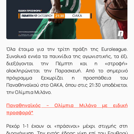
Ό
λα έτοιμα για την τρίτη πράξη της Euroleague.
Συνολικά εννέα τα παιχνίδια της αγωνιστικής, τα έξι
διεξάγονται την Πέμπτη και η «στροφή»
ολοκληρώνεται την Παρασκευή. Από το σημερινό
πρόγραμμα ξεχωρίζει η προσπάθεια του
Παναθηναϊκού στο ΟΑΚΑ, όπου στις 21:30 υποδέχεται
την Ολίμπια Μιλάνο.
Παναθηναϊκός – Ολίμπια Μιλάνο με ειδική
προσφορά*
Ρεκόρ 1-1 έχουν οι «πράσινοι» μέχρι στιγμής στη
διοργάνωση. Την εντός έδρας νίκη επί του Ερυθρού