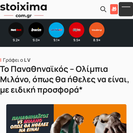
Skip to main content
🎁
To
9.2
9.0
9.1
9.5
8.9
⭐
⭐
⭐
⭐
⭐
Γράφει ο
L V
Το Παναθηναϊκός – Ολίμπια
Μιλάνο, όπως θα ήθελες να είναι,
με ειδική προσφορά*