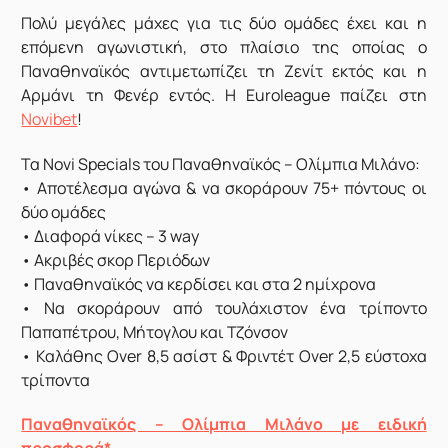
Πολύ μεγάλες μάχες για τις δύο ομάδες έχει και η
επόμενη αγωνιστική, στο πλαίσιο της οποίας ο
Παναθηναϊκός αντιμετωπίζει τη Ζενίτ εκτός και η
Αρμάνι τη Φενέρ εντός. Η Euroleague παίζει στη
Novibet
!
Τα Novi Specials του Παναθηναϊκός – Ολίμπια Μιλάνο:
• Αποτέλεσμα αγώνα & να σκοράρουν 75+ πόντους οι
δύο ομάδες
• Διαφορά νίκες – 3 way
• Ακριβές σκορ Περιόδων
• Παναθηναϊκός να κερδίσει και στα 2 ημίχρονα
• Να σκοράρουν από τουλάχιστον ένα τρίποντο
Παπαπέτρου, Μήτογλου και Τζόνσον
• Καλάθης Over 8,5 ασίστ & Φριντέτ Over 2,5 εύστοχα
τρίποντα
Παναθηναϊκός – Ολίμπια Μιλάνο με ειδική