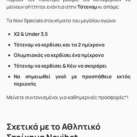
μείνουν αήττητοι ενάντια στην
Τότεναμ
κι απόψε;
Τα
Novi Specials στοιχήματα
του μεγάλου αγώνα:
X2 & Under 3,5
Τότεναμ να κερδίσει και τα 2 ημίχρονα
Ολυμπιακός να κερδίσει ένα ημίχρονο
Τότεναμ να κερδίσει & Κέιν να σκοράρει
Να σημειωθεί γκολ με προσπάθεια εκτός
περιοχής
Μείνετε συντονισμένοι για καθημερινές προσφορές*!
Σχετικά με το Αθλητικό