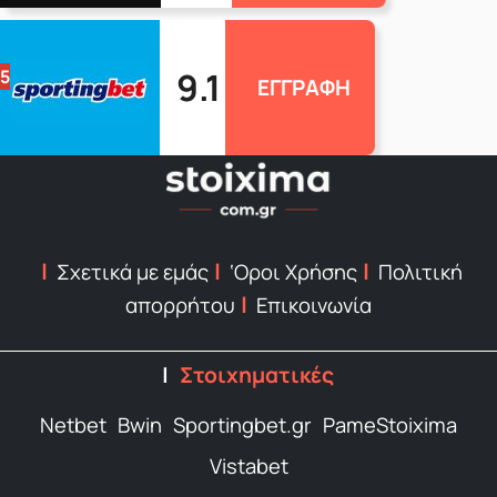
9.1
5
ΕΓΓΡΑΦΗ
Σχετικά με εμάς
‘Οροι Χρήσης
Πολιτική
απορρήτου
Επικοινωνία
Στοιχηματικές
Netbet
Bwin
Sportingbet.gr
PameStoixima
Vistabet