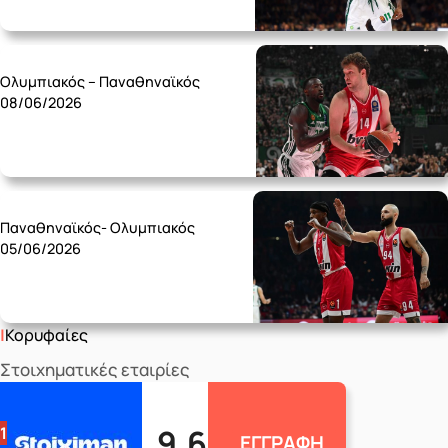
Monday 08/06
Ολυμπιακός – Παναθηναϊκός
08/06/2026
Friday 05/06
Παναθηναϊκός- Ολυμπιακός
05/06/2026
Κορυφαίες
Στοιχηματικές εταιρίες
9.6
1
ΕΓΓΡΑΦΗ