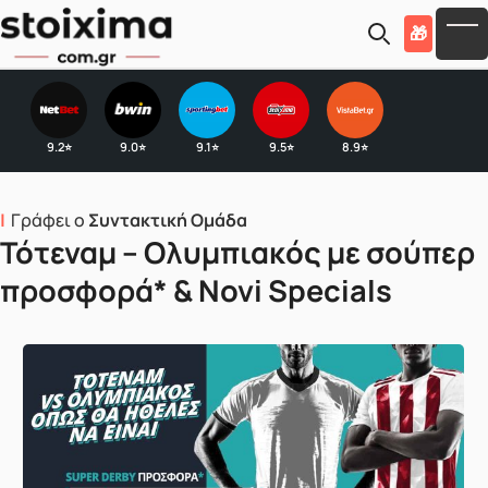
Skip to main content
🎁
To
9.2
9.0
9.1
9.5
8.9
⭐
⭐
⭐
⭐
⭐
Γράφει ο
Συντακτική Ομάδα
Τότεναμ – Ολυμπιακός με σούπερ
προσφορά* & Novi Specials