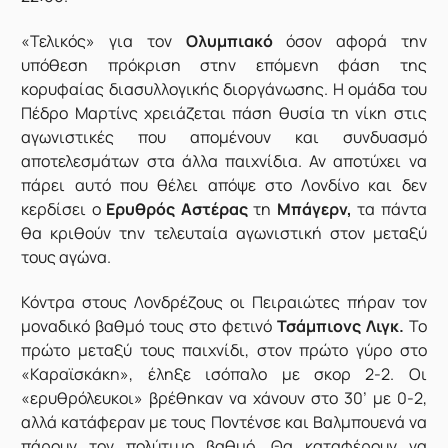
«Τελικός» για τον
Ολυμπιακό
όσον αφορά την
υπόθεση πρόκριση στην επόμενη φάση της
κορυφαίας διασυλλογικής διοργάνωσης. Η ομάδα του
Πέδρο Μαρτίνς χρειάζεται πάση θυσία τη νίκη στις
αγωνιστικές που απομένουν και συνδυασμό
αποτελεσμάτων στα άλλα παιχνίδια. Αν αποτύχει να
πάρει αυτό που θέλει απόψε στο Λονδίνο και δεν
κερδίσει ο
Ερυθρός Αστέρας
τη
Μπάγερν,
τα πάντα
θα κριθούν την τελευταία αγωνιστική στον μεταξύ
τους αγώνα.
Κόντρα στους Λονδρέζους οι Πειραιώτες πήραν τον
μοναδικό βαθμό τους στο φετινό
Τσάμπιονς Λιγκ.
Το
πρώτο μεταξύ τους παιχνίδι, στον πρώτο γύρο στο
«Καραϊσκάκη», έληξε ισόπαλο με σκορ 2-2. Οι
«ερυθρόλευκοι» βρέθηκαν να χάνουν στο 30’ με 0-2,
αλλά κατάφεραν με τους Ποντένσε και Βαλμπουενά να
πάρουν τον πολύτιμο βαθμό. Θα καταφέρουν να