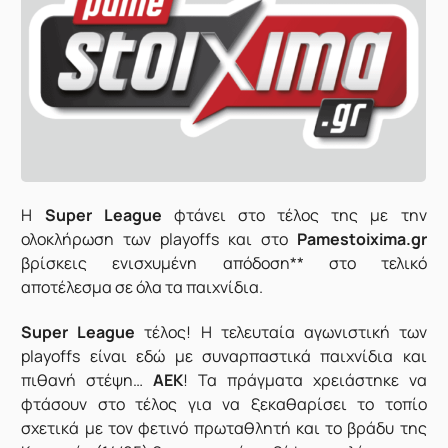
Η
Super
League
φτάνει στο τέλος της με την
ολοκλήρωση των playoffs και στο
Pamestoixima.
gr
βρίσκεις ενισχυμένη απόδοση** στο τελικό
αποτέλεσμα σε όλα τα παιχνίδια.
Super
League
τέλος! Η τελευταία αγωνιστική των
playoffs είναι εδώ με συναρπαστικά παιχνίδια και
πιθανή στέψη…
ΑΕΚ
! Τα πράγματα χρειάστηκε να
φτάσουν στο τέλος για να ξεκαθαρίσει το τοπίο
σχετικά με τον φετινό πρωταθλητή και το βράδυ της