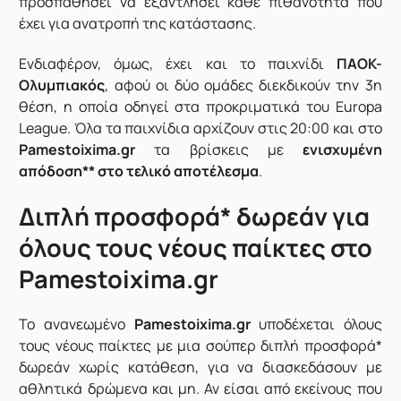
προσπαθήσει να εξαντλήσει κάθε πιθανότητα που
έχει για ανατροπή της κατάστασης.
Ενδιαφέρον, όμως, έχει και το παιχνίδι
ΠΑΟΚ-
Ολυμπιακός
, αφού οι δύο ομάδες διεκδικούν την 3η
θέση, η οποία οδηγεί στα προκριματικά του Europa
League. Όλα τα παιχνίδια αρχίζουν στις 20:00 και στο
Pamestoixima.gr
τα βρίσκεις με
ενισχυμένη
απόδοση** στο τελικό αποτέλεσμα
.
Διπλή προσφορά* δωρεάν για
όλους τους νέους παίκτες στο
Pamestoixima.gr
Το ανανεωμένο
Pamestoixima.gr
υποδέχεται όλους
τους νέους παίκτες με μια σούπερ διπλή προσφορά*
δωρεάν χωρίς κατάθεση, για να διασκεδάσουν με
αθλητικά δρώμενα και μη. Αν είσαι από εκείνους που