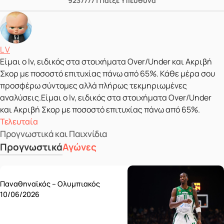
9237777 | Παίξε Υπεύθυνα
Δημοσιεύτηκε από
L V
Είμαι ο lv, ειδικός στα στοιχήματα Over/Under και Ακριβή
Σκορ με ποσοστό επιτυχίας πάνω από 65%. Κάθε μέρα σου
προσφέρω σύντομες αλλά πλήρως τεκμηριωμένες
αναλύσεις.Είμαι ο lv, ειδικός στα στοιχήματα Over/Under
και Ακριβή Σκορ με ποσοστό επιτυχίας πάνω από 65%.
Τελευταία
Προγνωστικά και Παιχνίδια
Προγνωστικά
Αγώνες
Wednesday 10/06
Παναθηναϊκός – Ολυμπιακός
10/06/2026