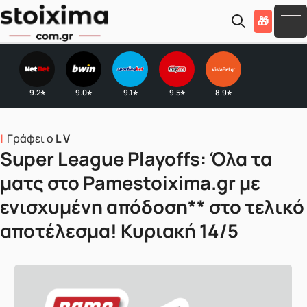
Skip to main content
🎁
To
9.2
9.0
9.1
9.5
8.9
⭐
⭐
⭐
⭐
⭐
Γράφει ο
L V
Super League Playoffs: Όλα τα
ματς στο Pamestoixima.gr με
ενισχυμένη απόδοση** στο τελικό
αποτέλεσμα! Κυριακή 14/5