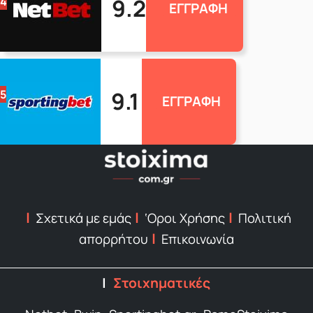
9.2
4
ΕΓΓΡΑΦΗ
9.1
5
ΕΓΓΡΑΦΗ
Σχετικά με εμάς
‘Οροι Χρήσης
Πολιτική
απορρήτου
Επικοινωνία
Στοιχηματικές