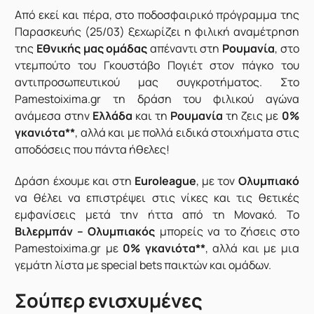
Από εκεί και πέρα, στο ποδοσφαιρικό πρόγραμμα της
Παρασκευής (25/03) ξεχωρίζει η φιλική αναμέτρηση
της
Εθνικής μας ομάδας
απέναντι στη
Ρουμανία
, στο
ντεμπούτο του Γκουστάβο Πογιέτ στον πάγκο του
αντιπροσωπευτικού μας συγκροτήματος. Στο
Pamestoixima.gr τη δράση του φιλικού αγώνα
ανάμεσα στην
Ελλάδα
και τη
Ρουμανία
τη ζεις με
0%
γκανιότα**
, αλλά και με πολλά ειδικά στοιχήματα στις
αποδόσεις που πάντα ήθελες!
Δράση έχουμε και στη
Euroleague
, με τον
Ολυμπιακό
να θέλει να επιστρέψει στις νίκες και τις θετικές
εμφανίσεις μετά την ήττα από τη Μονακό. Το
Βιλερμπάν – Ολυμπιακός
μπορείς να το ζήσεις στο
Pamestoixima.gr με
0% γκανιότα**
, αλλά και με μια
γεμάτη λίστα με special bets παικτών και ομάδων.
Σούπερ ενισχυμένες