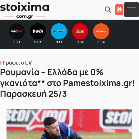
Skip to main content
🎁
To
9.2
9.0
9.1
9.5
8.9
⭐
⭐
⭐
⭐
⭐
Γράφει ο
L V
Ρουμανία – Ελλάδα με 0%
γκανιότα** στο Pamestoixima.gr!
Παρασκευή 25/3