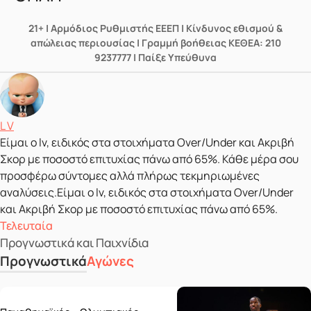
21+ | Αρμόδιος Ρυθμιστής ΕΕΕΠ | Κίνδυνος εθισμού &
απώλειας περιουσίας | Γραμμή βοήθειας ΚΕΘΕΑ: 210
9237777 | Παίξε Υπεύθυνα
Δημοσιεύτηκε από
L V
Είμαι ο lv, ειδικός στα στοιχήματα Over/Under και Ακριβή
Σκορ με ποσοστό επιτυχίας πάνω από 65%. Κάθε μέρα σου
προσφέρω σύντομες αλλά πλήρως τεκμηριωμένες
αναλύσεις.Είμαι ο lv, ειδικός στα στοιχήματα Over/Under
και Ακριβή Σκορ με ποσοστό επιτυχίας πάνω από 65%.
Τελευταία
Προγνωστικά και Παιχνίδια
Προγνωστικά
Αγώνες
Wednesday 10/06