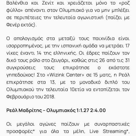
Βαλένθια και Ζενίτ και χρειάζεται μόνο το «ροζ
φύλλο» απέναντι στον Ολυμπιακό για να μην μπλέξει
σε περιπέτειες την τελευταία αγωνιστική (παίζει με
Φενέρ εκτός).
Ο απολογισμός στα μεταξύ τους παιχνίδια είναι
ισορροπημένος, με την ισπανική ομάδα να μετράει 17
νίκες έναντι 14 της ελληνικής. Οι έδρες παίζουν τον
δικό τους ρόλο στο ζευγάρι, καθώς στις 26 από τις 31
συγκρούσεις τους επικράτησε ο εκάστοτε
γηπεδούχος! Στο «Wizink Center» σε 15 ματς, η Ρεάλ
επικράτησε στα 13, με το μοναδικό διπλό του
Ολυμπιακού την τελευταία 10ετία να εντοπίζεται τον
Φεβρουάριο του 2018.
Ρεάλ Μαδρίτης – Ολυμπιακός 1:1.27 2:4.00
Οι μεγάλοι αγώνες παίζουν με συναρπαστικές
προσφορές* για όλα τα μέλη, Live Streaming*,