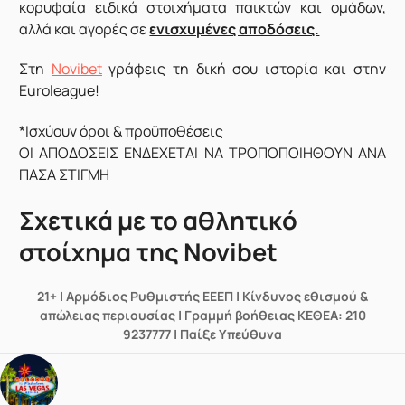
κορυφαία ειδικά στοιχήματα παικτών και ομάδων,
αλλά και αγορές σε
ενισχυμένες αποδόσεις.
Στη
Novibet
γράφεις τη δική σου ιστορία και στην
Euroleague!
*Ισχύουν όροι & προϋποθέσεις
ΟΙ ΑΠΟΔΟΣΕΙΣ ΕΝΔΕΧΕΤΑΙ ΝΑ ΤΡΟΠΟΠΟΙΗΘΟΥΝ ΑΝΑ
ΠΑΣΑ ΣΤΙΓΜΗ
Σχετικά με το αθλητικό
στοίχημα της Novibet
21+ | Αρμόδιος Ρυθμιστής ΕΕΕΠ | Κίνδυνος εθισμού &
απώλειας περιουσίας | Γραμμή βοήθειας ΚΕΘΕΑ: 210
9237777 | Παίξε Υπεύθυνα