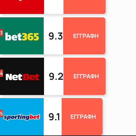
9.3
3
ΕΓΓΡΑΦΗ
9.2
4
ΕΓΓΡΑΦΗ
9.1
5
ΕΓΓΡΑΦΗ