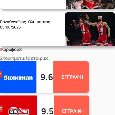
Friday 05/06
Παναθηναϊκός- Ολυμπιακός
05/06/2026
Κορυφαίες
Στοιχηματικές εταιρίες
9.6
1
ΕΓΓΡΑΦΗ
9.5
2
ΕΓΓΡΑΦΗ