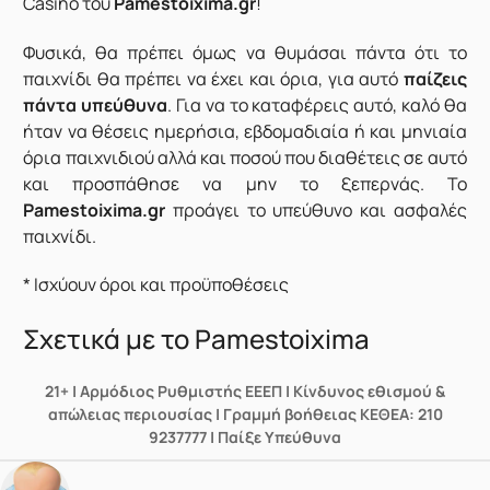
Casino του
Pamestoixima.
gr
!
Φυσικά, θα πρέπει όμως να θυμάσαι πάντα ότι το
παιχνίδι θα πρέπει να έχει και όρια, για αυτό
παίζεις
πάντα υπεύθυνα
. Για να το καταφέρεις αυτό, καλό θα
ήταν να θέσεις ημερήσια, εβδομαδιαία ή και μηνιαία
όρια παιχνιδιού αλλά και ποσού που διαθέτεις σε αυτό
και προσπάθησε να μην το ξεπερνάς. Το
Pamestoixima.gr
προάγει το υπεύθυνο και ασφαλές
παιχνίδι.
* Ισχύουν όροι και προϋποθέσεις
Σχετικά με το Pamestoixima
21+ | Αρμόδιος Ρυθμιστής ΕΕΕΠ | Κίνδυνος εθισμού &
απώλειας περιουσίας | Γραμμή βοήθειας ΚΕΘΕΑ: 210
9237777 | Παίξε Υπεύθυνα