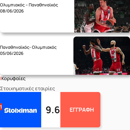
Ολυμπιακός – Παναθηναϊκός
08/06/2026
Friday 05/06
Παναθηναϊκός- Ολυμπιακός
05/06/2026
Κορυφαίες
Στοιχηματικές εταιρίες
9.6
1
ΕΓΓΡΑΦΗ