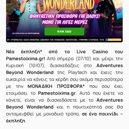
Νέα έκπληξη* από το
Live
Casino του
Pamestoixima.
gr!
Από σήμερα (07/10) και μέχρι την
Κυριακή (10/07), διασκεδάζεις στο
Adventures
Beyond
Wonderland
της Playtech και έχεις την
ευκαιρία να κάνεις τα κέρδη σου ακόμα περισσότερα
με την
ΜΟΝΑΔΙΚΗ ΠΡΟΣΦΟΡΑ*
που σου έχει
ετοιμάσει το
Pamestoixima.
gr
. Αυτό που έχετε να
κάνετε, είναι να διασκεδάσετε με το
Adventures
Beyond
Wonderland
και η παικτικότητά σας θα
ανταμειφθεί με μοναδικό τρόπο,
σε ένα παιχνίδι –
έκπληξη
.