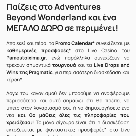
Παίζεις στο Adventures
Beyond Wonderland και ένα
ΜΕΓΑΛΟ ΔΩΡΟ σε περιμένει!
Από εκεί και πέρα, το
Promo
Calendar*
συνεχίζεται με
καθημερινές προσφορές*
στο Live Casino του
Pamestoixima.
gr
, ενώ παράλληλα συνεχίζουν να
τρέχουν σημαντικά
τουρνουά
και τα
Live
Drops
and
Wins της
Pragmatic
, για περισσότερη διασκέδαση και
κέρδη*.
Λόγω του κανονισμού δεν μπορούμε να αναφέρουμε
περισσότερα και αυτό σημαίνει ότι θα πρέπει να
μπεις στον λογαριασμό σου ή να δημιουργήσεις ένα
νέο
και θα μάθεις όλες τις πληροφορίες που
χρειάζεσαι!
Το μόνο σίγουρο είναι ότι η διασκέδαση
εκτοξεύεται με φανταστικές προσφορές* στο Live