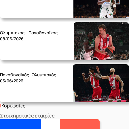
Monday 08/06
Ολυμπιακός – Παναθηναϊκός
08/06/2026
Friday 05/06
Παναθηναϊκός- Ολυμπιακός
05/06/2026
Κορυφαίες
Στοιχηματικές εταιρίες