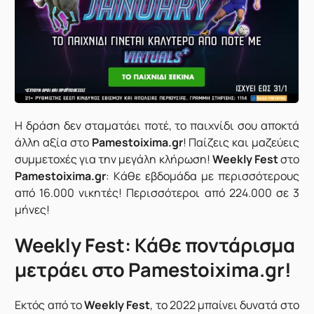
Η δράση δεν σταματάει ποτέ, το παιχνίδι σου αποκτά
άλλη αξία στο
Pamestoixima.gr
! Παίζεις και μαζεύεις
συμμετοχές για την μεγάλη κλήρωση!
Weekly Fest
στο
Pamestoixima.gr
: Kάθε εβδομάδα με περισσότερους
από 16.000 νικητές! Περισσότεροι από 224.000 σε 3
μήνες!
Weekly Fest: Κάθε ποντάρισμα
μετράει στο Pamestoixima.gr!
Εκτός από το
Weekly Fest
, το 2022 μπαίνει δυνατά στο