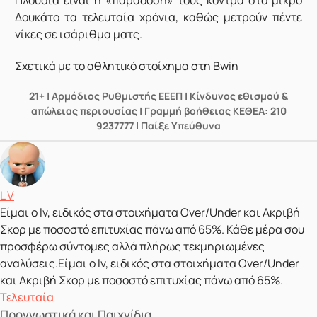
Δουκάτο τα τελευταία χρόνια, καθώς μετρούν πέντε
νίκες σε ισάριθμα ματς.
Σχετικά με το αθλητικό στοίχημα στη Bwin
21+ | Αρμόδιος Ρυθμιστής ΕΕΕΠ | Κίνδυνος εθισμού &
απώλειας περιουσίας | Γραμμή βοήθειας ΚΕΘΕΑ: 210
9237777 | Παίξε Υπεύθυνα
Δημοσιεύτηκε από
L V
Είμαι ο lv, ειδικός στα στοιχήματα Over/Under και Ακριβή
Σκορ με ποσοστό επιτυχίας πάνω από 65%. Κάθε μέρα σου
προσφέρω σύντομες αλλά πλήρως τεκμηριωμένες
αναλύσεις.Είμαι ο lv, ειδικός στα στοιχήματα Over/Under
και Ακριβή Σκορ με ποσοστό επιτυχίας πάνω από 65%.
Τελευταία
Προγνωστικά και Παιχνίδια