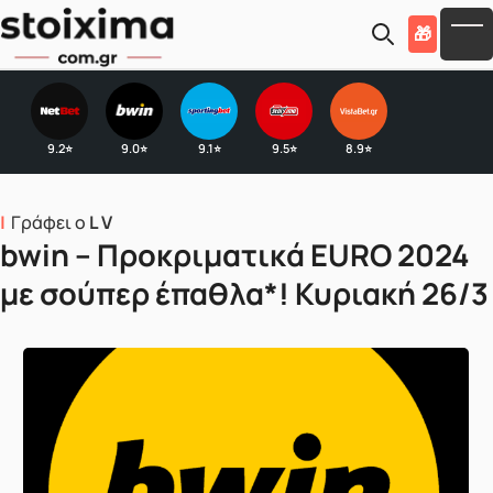
Skip to main content
🎁
To
9.2
9.0
9.1
9.5
8.9
⭐
⭐
⭐
⭐
⭐
Γράφει ο
L V
bwin – Προκριματικά EURO 2024
με σούπερ έπαθλα*! Κυριακή 26/3