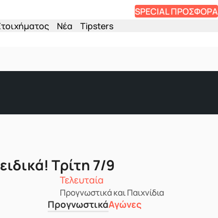
SPECIAL ΠΡΟΣΦΟΡΑ
Στοιχήματος
Νέα
Tipsters
ιδικά! Τρίτη 7/9
Τελευταία
Προγνωστικά και Παιχνίδια
Προγνωστικά
Αγώνες