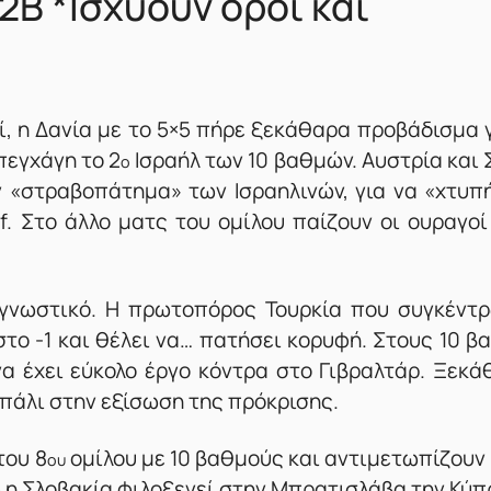
2B *Ισχύουν όροι και
ί, η Δανία με το 5×5 πήρε ξεκάθαρα προβάδισμα 
πεγχάγη το 2
Ισραήλ των 10 βαθμών. Αυστρία και 
ο
ν «στραβοπάτημα» των Ισραηλινών, για να «χτυπ
ff. Στο άλλο ματς του ομίλου παίζουν οι ουραγο
ογνωστικό. Η πρωτοπόρος Τουρκία που συγκέντρ
στο -1 και θέλει να… πατήσει κορυφή. Στους 10 
να έχει εύκολο έργο κόντρα στο Γιβραλτάρ. Ξεκά
 πάλι στην εξίσωση της πρόκρισης.
του 8
ομίλου με 10 βαθμούς και αντιμετωπίζουν
ου
ώ η Σλοβακία φιλοξενεί στην Μπρατισλάβα την Κύπ