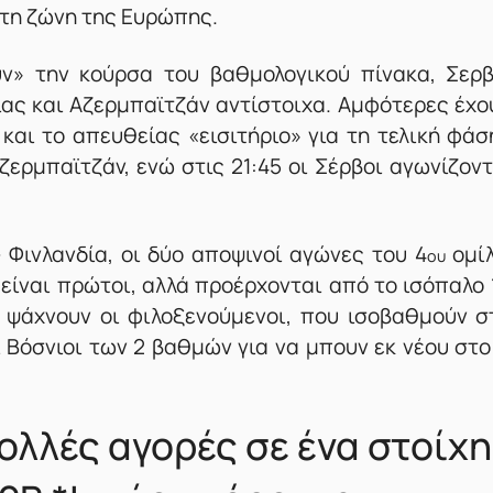
 τη ζώνη της Ευρώπης.
ν» την κούρσα του βαθμολογικού πίνακα, Σερβ
δίας και Αζερμπαϊτζάν αντίστοιχα. Αμφότερες έχο
και το απευθείας «εισιτήριο» για τη τελική φάση
ζερμπαϊτζάν, ενώ στις 21:45 οι Σέρβοι αγωνίζον
 Φινλανδία, οι δύο αποψινοί αγώνες του 4
ομίλ
ου
 είναι πρώτοι, αλλά προέρχονται από το ισόπαλο 
 ψάχνουν οι φιλοξενούμενοι, που ισοβαθμούν σ
 Βόσνιοι των 2 βαθμών για να μπουν εκ νέου στο
πολλές αγορές σε ένα στοίχ