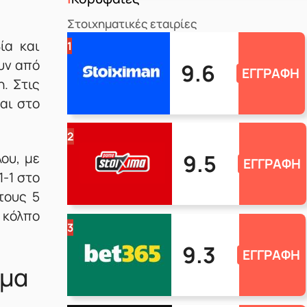
Στοιχηματικές εταιρίες
ία και
1
υν από
9.6
ΕΓΓΡΑΦΗ
. Στις
ται στο
2
9.5
ου, με
ΕΓΓΡΑΦΗ
1-1 στο
τους 5
 κόλπο
3
9.3
ΕΓΓΡΑΦΗ
ημα