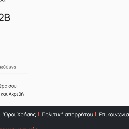
%2B
Υπεύθυνα
μέρα σου
 και Ακριβή
‘Οροι Χρήσης
Πολιτική απορρήτου
Επικοινωνία