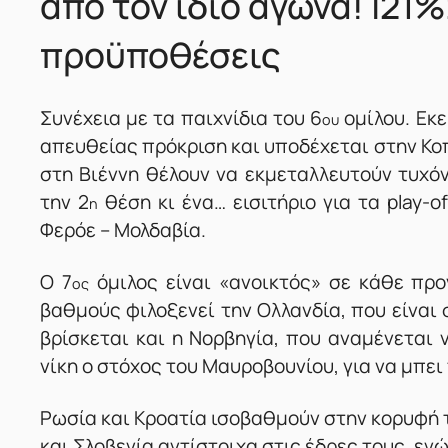
από τον ίδιο αγώνα! |21%
προϋποθέσεις
Συνέχεια με τα παιχνίδια του 6
ομίλου. Εκε
ου
απευθείας πρόκριση και υποδέχεται στην Κο
στη Βιέννη θέλουν να εκμεταλλευτούν τυχό
την 2
θέση κι ένα… εισιτήριο για τα play-o
η
Φερόε – Μολδαβία.
Ο 7
όμιλος είναι «ανοικτός» σε κάθε πρ
ος
βαθμούς φιλοξενεί την Ολλανδία, που είναι 
βρίσκεται και η Νορβηγία, που αναμένεται 
νίκη ο στόχος του Μαυροβουνίου, για να μπει
Ρωσία και Κροατία ισοβαθμούν στην κορυφή 
και Σλοβενία αντίστοιχα στις έδρες τους, εν