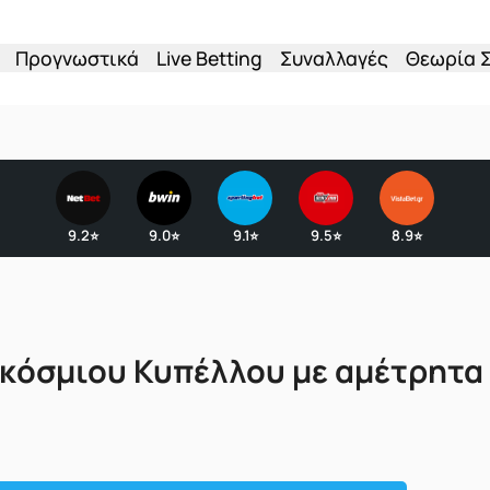
Προγνωστικά
Live Betting
Συναλλαγές
Θεωρία 
9.2
9.0
9.1
9.5
8.9
⭐
⭐
⭐
⭐
⭐
κόσμιου Κυπέλλου με αμέτρητα ε