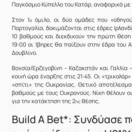
Παγκόσμιο Κύπελλο του Κατάρ, αναφορικά με
Στον 1
όμιλο, οι δύο ομάδες που «οδηγού
ο
Πορτογαλία, δοκιμάζονται στις έδρες Ιρλαν
10 βαθμούς και διεκδικούν την πρώτη θέση 
19:00 οι Ίβηρες θα παίξουν στην έδρα του Α
Δουβλίνο.
Βονσία/Ερζεγοβίνη – Καζακστάν και Γαλλία –
κοινή ώρα έναρξης στις 21:45. Οι «τρικολόρ»
«σπίτι» της Ουκρανίας. Θετικό αποτέλεσμα
βαθμούς με τους Ουκρανούς. Νίκη θέλουν οι
για την κατάκτηση της 2
θέσης.
ης
Build A Bet*: Συνδύασε 