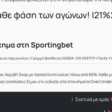
κάθε φάση των αγώνων! |21
χημα στη Sportingbet
ειας περιουσίας | Γραμμή βοήθειας ΚΕΘΕΑ: 210 9237777 | Παίξε 
 και Ακριβή Σκορ με ποσοστό επιτυχίας πάνω από 65%. Κάθε 
 αναλύσεις.Είμαι ο lv, ειδικός στα στοιχήματα Over/Under
Σχετικά με εμάς