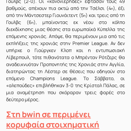
Γουλβς (2-0). Οι «κανονιέρηδες» έφτασαν τους 49
βαθμούς, απέχουν πια οκτώ από την Τσέλσι (4
), έξι
η
από την Μάντσεστερ Γιουνάιτεντ (5
) και τρεις από τη
η
Γουλβς (6
), μπαίνοντας εκ νέου στο κόλπο
η
διεκδίκησης μιας θέσης στα ευρωπαϊκά Κύπελλα της
επόμενης χρονιάς. Απόψε, θα περιμένουν μια από τις
εκπλήξεις της χρονιάς στην Premier League. Αν δεν
υπήρχε ο Γιούργκεν Κλοπ και η εντυπωσιακή
Λίβερπουλ, τότε πιθανότατα ο Μπρένταν Ρότζερς θα
αναδεικνυόταν Προπονητής της Χρονιάς στην Αγγλία,
διατηρώντας τη Λέστερ σε θέσεις που οδηγούν στο
επόμενο Champions League. Το Σάββατο, οι
«αλεπούδες» επιβλήθηκαν 3-0 της Κρίσταλ Πάλας, σε
μια αναμέτρηση που σκόραραν τρεις φορές στο
δεύτερο μέρος.
Στη bwin σε περιμένει
κορυφαία στοιχηματική