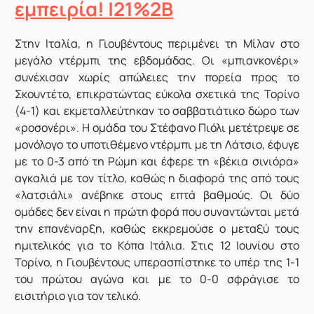
εμπειρία! |21%2B
Στην Ιταλία, η Γιουβέντους περιμένει τη Μίλαν στο
μεγάλο ντέρμπι της εβδομάδας. Οι «μπιανκονέρι»
συνέχισαν χωρίς απώλειες την πορεία προς το
Σκουντέτο, επικρατώντας εύκολα σχετικά της Τορίνο
(4-1) και εκμεταλλεύτηκαν το σαββατιάτικο δώρο των
«ροσονέρι». Η ομάδα του Στέφανο Πιόλι μετέτρεψε σε
μονόλογο το υποτιθέμενο ντέρμπι με τη Λάτσιο, έφυγε
με το 0-3 από τη Ρώμη και έφερε τη «βέκια σινιόρα»
αγκαλιά με τον τίτλο, καθώς η διαφορά της από τους
«λατσιάλι» ανέβηκε στους επτά βαθμούς. Οι δύο
ομάδες δεν είναι η πρώτη φορά που συναντώνται μετά
την επανέναρξη, καθώς εκκρεμούσε ο μεταξύ τους
ημιτελικός για το Κόπα Ιτάλια. Στις 12 Ιουνίου στο
Τορίνο, η Γιουβέντους υπερασπίστηκε το υπέρ της 1-1
του πρώτου αγώνα και με το 0-0 σφράγισε το
εισιτήριο για τον τελικό.