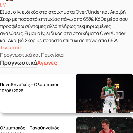
Δημοσιεύτηκε από
L V
Είμαι ο lv, ειδικός στα στοιχήματα Over/Under και Ακριβή
Σκορ με ποσοστό επιτυχίας πάνω από 65%. Κάθε μέρα σου
προσφέρω σύντομες αλλά πλήρως τεκμηριωμένες
αναλύσεις.Είμαι ο lv, ειδικός στα στοιχήματα Over/Under
και Ακριβή Σκορ με ποσοστό επιτυχίας πάνω από 65%.
Τελευταία
Προγνωστικά και Παιχνίδια
Προγνωστικά
Αγώνες
Wednesday 10/06
Παναθηναϊκός – Ολυμπιακός
10/06/2026
Monday 08/06
Ολυμπιακός – Παναθηναϊκός