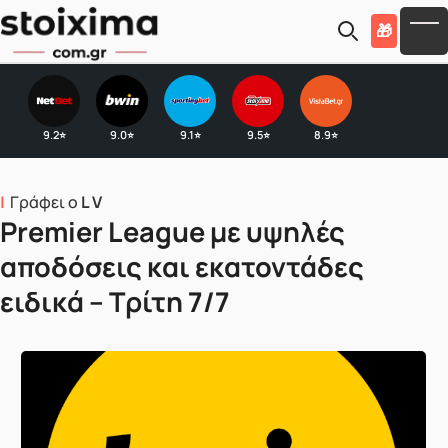
Skip to main content
🎁
To
9.2
9.0
9.1
9.5
8.9
⭐
⭐
⭐
⭐
⭐
Γράφει ο
L V
Premier League με υψηλές
αποδόσεις και εκατοντάδες
ειδικά – Τρίτη 7/7