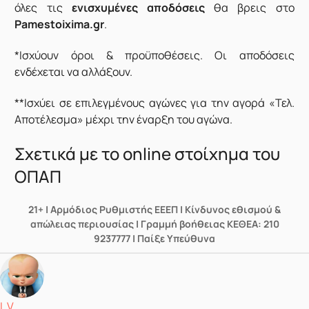
όλες τις
ενισχυμένες αποδόσεις
θα βρεις στο
Pamestoixima.gr
.
*Ισχύουν όροι & προϋποθέσεις. Οι αποδόσεις
ενδέχεται να αλλάξουν.
**Ισχύει σε επιλεγμένους αγώνες για την αγορά «Τελ.
Αποτέλεσμα» μέχρι την έναρξη του αγώνα.
Σχετικά με το online στοίχημα του
ΟΠΑΠ
21+ | Αρμόδιος Ρυθμιστής ΕΕΕΠ | Κίνδυνος εθισμού &
απώλειας περιουσίας | Γραμμή βοήθειας ΚΕΘΕΑ: 210
9237777 | Παίξε Υπεύθυνα
Δημοσιεύτηκε από
L V