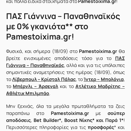
και πολλά ειδικά στοιχήματα στο
Pamestoixima.gr
!
ΠΑΣ Γιάννινα – Παναθηναϊκός
με 0% γκανιότα** στο
Pamestoixima.gr!
Φυσικά, και σήμερα (18/09) στο
Pamestoixima.gr
θα
βρείτε ενισχυμένες αποδόσεις τόσο για το
ΠΑΣ
Γιάννινα – Παναθηναϊκός
, αλλά και για τις υπόλοιπες
σημαντικές αναμετρήσεις της ημέρας (18/09), όπως
το
Λίβερπουλ – Κρίσταλ Πάλας
, το
Ίντερ – Μπολόνια
,
το
Μπέρνλι – Άρσεναλ
και το
Ατλέτικο Μαδρίτης –
Αθλέτικ Μπιλμπάο
.
Μην ξεχνάς, όλα τα μεγάλα πρωταθλήματα τα ζεις
παραπάνω στο
Pamestoixima.gr
με
σούπερ
αποδόσεις
,
Bet Builder*, Boost Νίκης* και Παρά 1*
!
Περισσότερες πληροφορίες για τις
προσφορές
* και