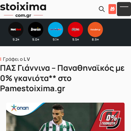
Skip to main content
🎁
To
9.2
9.0
9.1
9.5
8.9
⭐
⭐
⭐
⭐
⭐
Γράφει ο
L V
ΠΑΣ Γιάννινα – Παναθηναϊκός με
0% γκανιότα** στο
Pamestoixima.gr