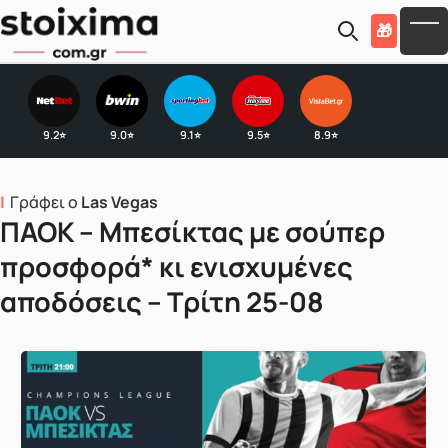
Skip to main content
🎁
To
9.2
9.0
9.1
9.5
8.9
⭐
⭐
⭐
⭐
⭐
Γράφει ο
Las Vegas
ΠΑΟΚ – Μπεσίκτας με σούπερ
προσφορά* κι ενισχυμένες
αποδόσεις – Τρίτη 25-08