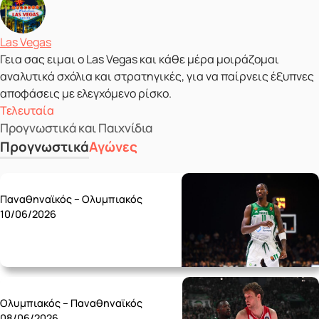
Δημοσιεύτηκε από
Las Vegas
Γεια σας ειμαι ο Las Vegas και κάθε μέρα μοιράζομαι
αναλυτικά σχόλια και στρατηγικές, για να παίρνεις έξυπνες
αποφάσεις με ελεγχόμενο ρίσκο.
Τελευταία
Προγνωστικά και Παιχνίδια
Προγνωστικά
Αγώνες
Wednesday 10/06
Παναθηναϊκός – Ολυμπιακός
10/06/2026
Monday 08/06
Ολυμπιακός – Παναθηναϊκός
08/06/2026