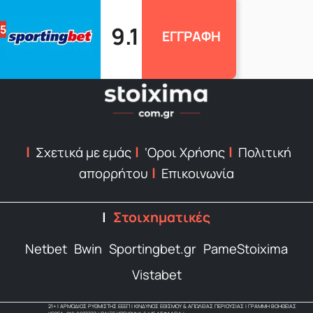
9.1
5
ΕΓΓΡΑΦΗ
Σχετικά με εμάς
‘Οροι Χρήσης
Πολιτική
απορρήτου
Επικοινωνία
Στοιχηματικές
Netbet
Bwin
Sportingbet.gr
PameStoixima
Vistabet
21+ | ΑΡΜΟΔΙΟΣ ΡΥΘΜΙΣΤΗΣ ΕΕΕΠ | ΚΙΝΔΥΝΟΣ ΕΘΙΣΜΟΥ & ΑΠΩΛΕΙΑΣ ΠΕΡΙΟΥΣΙΑΣ | ΓΡΑΜΜΗ ΒΟΗΘΕΙΑΣ