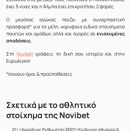
έχει 5 νίκες και η Άλμπα έχει επικρατήσει 2 φορές.
Ο μεγάλος αγώνας παίζει με συναρπαστική
προσφορά* για τα μέλη, κορυφαία ειδικά στοιχήματα
παικτών και ομάδων, αλλά και αγορές σε
ενισχυμένες
αποδόσεις
.
Στη
Novibet
γράφεις τη δική σου ιστορία και στην
Ευρωλίγκα!
*Ισχύουν όροι & προϋποθέσεις
Σχετικά με το αθλητικό
στοίχημα της Novibet
21+ | Αρμόδιος Ρυθμιστής ΕΕΕΠ | Κίνδυνος εθισμού &