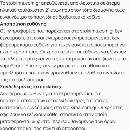
Το stoixima.com.gr απευθύνεται αποκλειστικά σε άτομα
ηλικίας τουλάχιστον 21 ετών που στον τόπο διαμονής τους
είναι νόμιμο το παιχνίδι σε διαδικτυακά καζίνο.
Αποποίηση ευθύνης:
Οι πληροφορίες που παρέχονται στο stoixima.com.gr δεν
εγγυόμαστε ότι είναι έγκυρες και ενημερωμένες και δεν
φέρουμε καμία ευθύνη για τυχόν συνέπειες που μπορεί να
έχει η χρήση τους. Οι χρήστες είναι υπεύθυνοι να ελέγχουν
τις πληροφορίες και να τις χρησιμοποιούν σύμφωνα με τη
νομοθεσία. Επίσης, δεν φέρουμε καμία ευθύνη για
προβλήματα που τυχόν προκληθούν από λάθη στον κώδικα
της ιστοσελίδας μας.
Συνδεδεμένες ιστοσελίδες:
Δεν φέρουμε ευθύνη για το περιεχόμενο και τις
δραστηριότητες των ιστοσελίδων προς τις οποίες
διατηρούμε συνδέσμους στο stoixima.com.gr. Οι χρήστες
οφείλουν να ελέγχουν κάθε ιστοσελίδα στην οποία
μεταφέρονται χωριστά, περιλαμβανομένων των όρων
χρήσης της και της πολιτική απορρήτου.