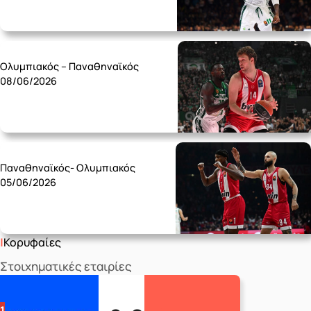
Monday 08/06
Ολυμπιακός – Παναθηναϊκός
08/06/2026
Friday 05/06
Παναθηναϊκός- Ολυμπιακός
05/06/2026
Κορυφαίες
Στοιχηματικές εταιρίες
1