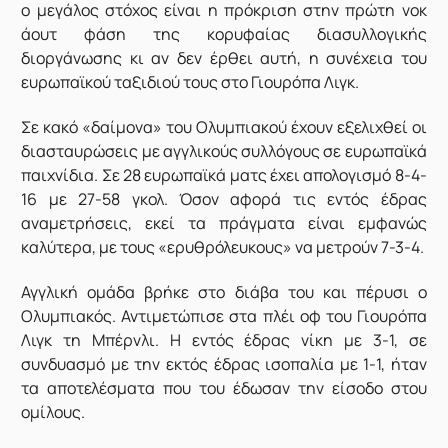
ο μεγάλος στόχος είναι η πρόκριση στην πρώτη νοκ
άουτ φάση της κορυφαίας διασυλλογικής
διοργάνωσης κι αν δεν έρθει αυτή, η συνέχεια του
ευρωπαϊκού ταξιδιού τους στο Γιουρόπα Λιγκ.
Σε κακό «δαίμονα» του Ολυμπιακού έχουν εξελιχθεί οι
διασταυρώσεις με αγγλικούς συλλόγους σε ευρωπαϊκά
παιχνίδια. Σε 28 ευρωπαϊκά ματς έχει απολογισμό 8-4-
16 με 27-58 γκολ. Όσον αφορά τις εντός έδρας
αναμετρήσεις, εκεί τα πράγματα είναι εμφανώς
καλύτερα, με τους «ερυθρόλευκους» να μετρούν 7-3-4.
Αγγλική ομάδα βρήκε στο διάβα του και πέρυσι ο
Ολυμπιακός. Αντιμετώπισε στα πλέι οφ του Γιουρόπα
Λιγκ τη Μπέρνλι. Η εντός έδρας νίκη με 3-1, σε
συνδυασμό με την εκτός έδρας ισοπαλία με 1-1, ήταν
τα αποτελέσματα που του έδωσαν την είσοδο στου
ομίλους.