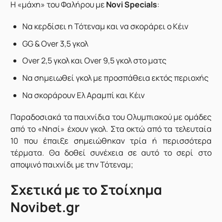
Η «μάχη» του Φαλήρου με
Novi Specials
:
Να κερδίσει η Τότεναμ και να σκοράρει ο Κέιν
GG & Over 3,5 γκολ
Over 2,5 γκολ και Over 9,5 γκολ στο ματς
Να σημειωθεί γκολ με προσπάθεια εκτός περιοχής
Να σκοράρουν Ελ Αραμπί και Κέιν
Παραδοσιακά τα παιχνίδια του Ολυμπιακού με ομάδες
από το «Νησί» έχουν γκολ. Στα οκτώ από τα τελευταία
10 που έπαιξε σημειώθηκαν τρία ή περισσότερα
τέρματα. Θα δοθεί συνέχεια σε αυτό το σερί στο
αποψινό παιχνίδι με την Τότεναμ;
Σχετικά με το Στοίχημα
Novibet.gr