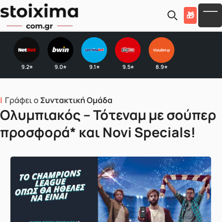
Skip to main content
🎁
To
9.2
9.0
9.1
9.5
8.9
⭐
⭐
⭐
⭐
⭐
Γράφει ο
Συντακτική Ομάδα
Ολυμπιακός – Τότεναμ με σούπερ
προσφορά* και Novi Specials!