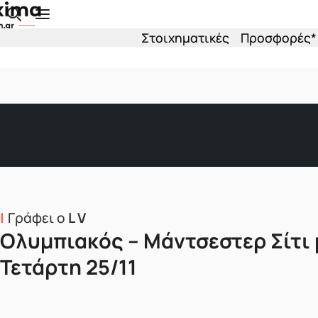
Skip to main content
Στοιχηματικές
Προσφορές*
Γράφει ο
L V
Ολυμπιακός – Μάντσεστερ Σίτι μ
Τετάρτη 25/11