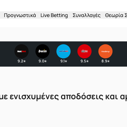
Προγνωστικά
Live Betting
Συναλλαγές
Θεωρία 
9.2
9.0
9.1
9.5
8.9
⭐
⭐
⭐
⭐
⭐
ε ενισχυμένες αποδόσεις και αμ