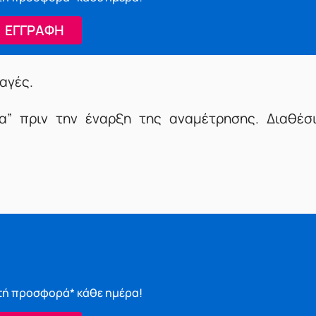
ΕΓΓΡΑΦΗ
αγές.
α” πριν την έναρξη της αναμέτρησης. Διαθέσ
τή προσφορά* κάθε ημέρα!