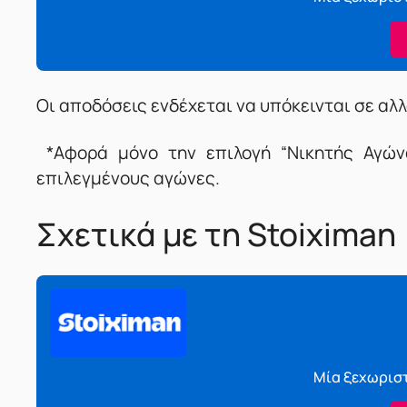
Οι αποδόσεις ενδέχεται να υπόκεινται σε αλλ
*Αφορά μόνο την επιλογή “Νικητής Αγών
επιλεγμένους αγώνες.
Σχετικά με τη Stoiximan
Μία ξεχωρισ