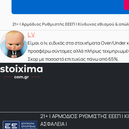
21+ | Αρμόδιος Ρυθμιστής ΕΕΕΠ | Κίνδυνος εθισμού & απώλ
Δημοσιεύτηκε από
L V
Είμαι ο lv, ειδικός στα στοιχήματα Over/Under
προσφέρω σύντομες αλλά πλήρως τεκμηριωμένες
Σκορ με ποσοστό επιτυχίας πάνω από 65%.
21+ | ΑΡΜΟΔΙΟΣ ΡΥΘΜΙΣΤΗΣ ΕΕΕΠ | Κ
ΑΣΦΑΛΕΙΑ |