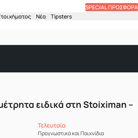
SPECIAL ΠΡΟΣΦΟΡΑ
Στοιχήματος
Νέα
Tipsters
έτρητα ειδικά στη Stoiximan –
Τελευταία
Προγνωστικά και Παιχνίδια